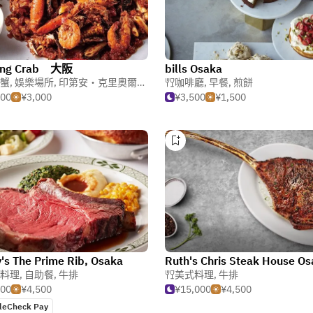
ing Crab 大阪
bills Osaka
蟹
,
娛樂場所
,
印第安・克里奧爾・加勒比料理
咖啡廳
,
早餐
,
煎餅
500
¥3,000
¥3,500
¥1,500
's The Prime Rib, Osaka
Ruth's Chris Steak House O
料理
,
自助餐
,
牛排
美式料理
,
牛排
500
¥4,500
¥15,000
¥4,500
leCheck Pay