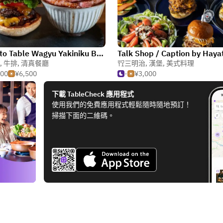
Farm to Table Wagyu Yakiniku BBQ All-You-Can-Eat Dotonbori Restaurant
,
牛排
,
清真餐廳
三明治
,
漢堡
,
美式料理
500
¥6,500
-
¥3,000
下載 TableCheck 應用程式
使用我們的免費應用程式輕鬆隨時隨地預訂！
掃描下面的二維碼。