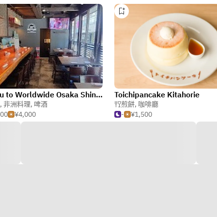
Wagyu to Worldwide Osaka Shinsaibashi store
Toichipancake Kitahorie
,
非洲料理
,
啤酒
煎餅
,
咖啡廳
000
¥4,000
-
¥1,500