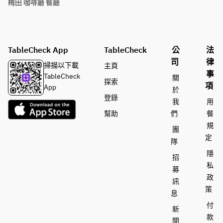
梅田 咖啡廳 餐廳
TableCheck App
TableCheck
公
法
司
律
掃描以下載
主頁
事
TableCheck
關
探索
項
App
於
登錄
我
用
幫助
們
餐
規
團
定
隊
隱
招
私
募
政
訊
策
息
付
新
款
聞