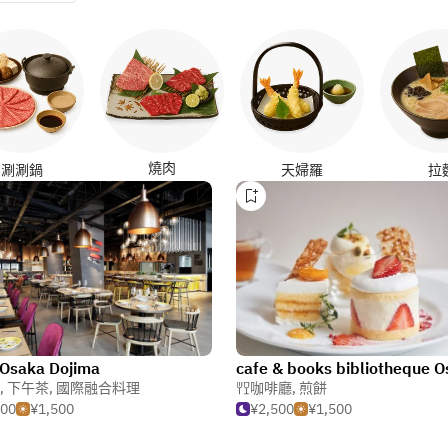
燒肉
涮涮鍋
天婦羅
拉
 Osaka Dojima
,
下午茶
,
國際融合料理
咖啡廳
,
煎餅
000
¥1,500
¥2,500
¥1,500