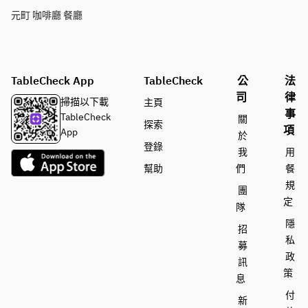
元町 咖啡廳 餐廳
TableCheck App
TableCheck
公
法
司
律
掃描以下載
主頁
事
TableCheck
關
探索
項
App
於
登錄
我
用
幫助
們
餐
規
團
定
隊
隱
招
私
募
政
訊
策
息
付
新