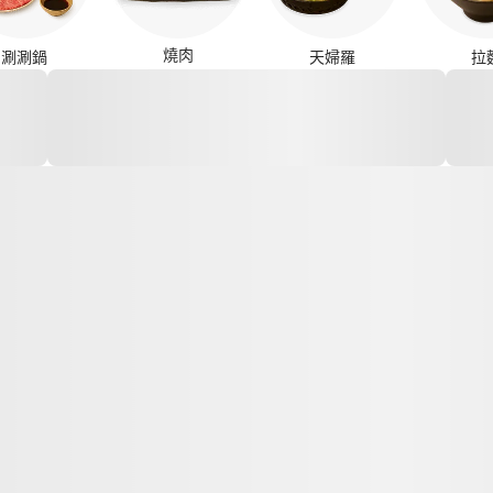
燒肉
涮涮鍋
天婦羅
拉