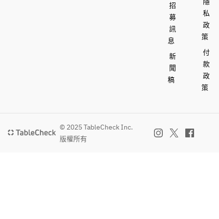
隱
招
私
募
政
訊
策
息
付
新
款
聞
政
稿
策
© 2025 TableCheck Inc.
版權所有