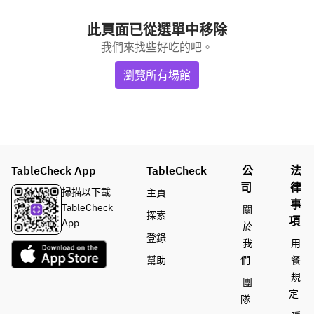
此頁面已從選單中移除
我們來找些好吃的吧。
瀏覽所有場館
TableCheck App
TableCheck
公
法
司
律
掃描以下載
主頁
事
TableCheck
關
探索
項
App
於
登錄
我
用
幫助
們
餐
規
團
定
隊