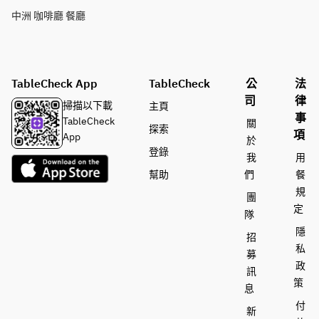
中洲 咖啡廳 餐廳
TableCheck App
TableCheck
公
法
司
律
掃描以下載
主頁
事
TableCheck
關
探索
項
App
於
登錄
我
用
幫助
們
餐
規
團
定
隊
隱
招
私
募
政
訊
策
息
付
新