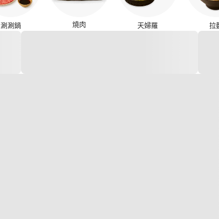
燒肉
涮涮鍋
天婦羅
拉