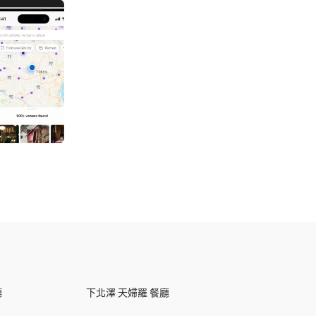
廳
下北澤 天婦羅 餐廳