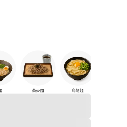
燒鳥
麵
蕎麥麵
烏龍麵