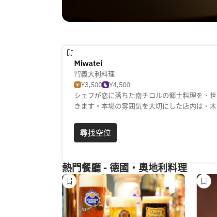
Miwatei
義大利料理
¥3,500
¥4,500
シェフが恋に落ちた南チロルの郷土料理を、世
きます。本場の雰囲気を大切にした店内は、木
間です。ランチはリーズナブルな価格で提供し
を堪能できます。また、シャルキュトリーやワ
尋找空位
も豊富に取り揃えております。お客様の五感を
に、素敵なひとときをお過ごしください。
熱門餐廳 - 德國・奧地利料理