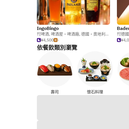
IngoBingo
Bade
啤酒
,
啤酒屋・啤酒廠
,
德國・奧地利料理
德國
¥4,500
-
¥4,
依餐飲類別瀏覽
壽司
懷石料理