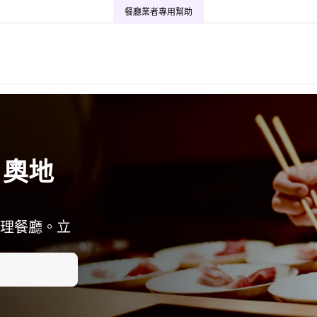
餐廳業者專用
幫助
・奧地
理餐廳。立