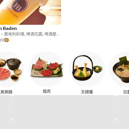
n Baden
・奧地利料理
,
啤酒花園
,
啤酒屋・啤酒廠
000
-
燒肉
涮涮鍋
天婦羅
拉