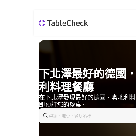
下北澤最好的德國
利料理餐廳
在下北澤發現最好的德國・奧地利料
即預訂您的餐桌。