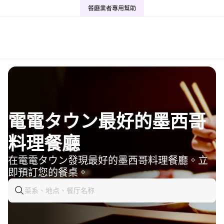
餐廳業者專用
幫助
電電タウン最好的墨西哥
料理餐廳
在電電タウン發現最好的墨西哥料理餐廳。立
即預訂您的餐桌。