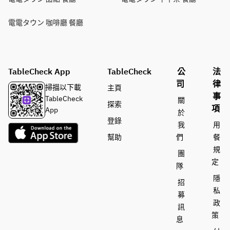
電電タウン 咖啡廳 餐廳
TableCheck App
TableCheck
公
法
司
律
掃描以下載
主頁
事
TableCheck
關
探索
項
App
於
登錄
我
用
幫助
們
餐
規
團
定
隊
隱
招
私
募
政
訊
策
息