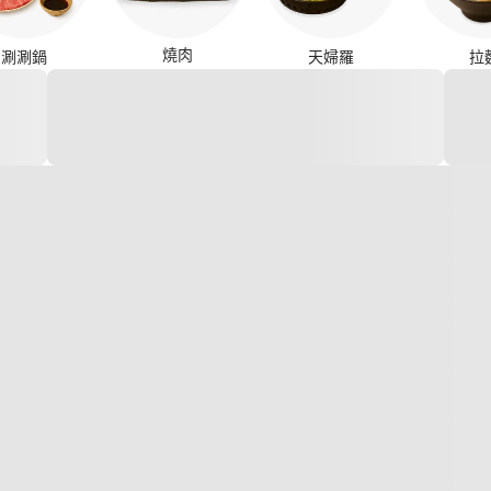
燒肉
涮涮鍋
天婦羅
拉