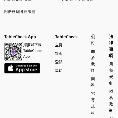
阿倍野 咖啡廳 餐廳
TableCheck App
TableCheck
公
法
司
律
掃描以下載
主頁
事
TableCheck
關
探索
項
App
於
登錄
我
用
幫助
們
餐
規
團
定
隊
隱
招
私
募
政
訊
策
息