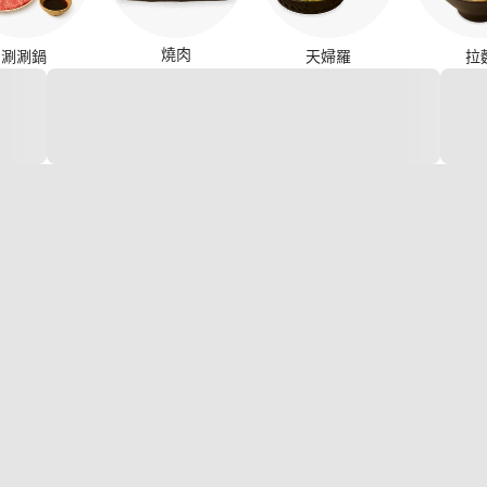
燒肉
涮涮鍋
天婦羅
拉