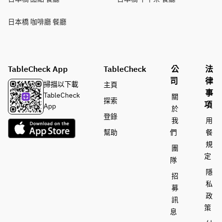
日本橋 咖啡廳 餐廳
TableCheck App
TableCheck
公
法
司
律
掃描以下載
主頁
事
TableCheck
關
探索
項
App
於
登錄
我
用
幫助
們
餐
規
團
定
隊
隱
招
私
募
政
訊
策
息