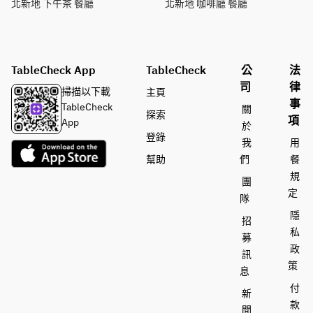
北新地 下午茶 餐廳
北新地 咖啡廳 餐廳
TableCheck App
TableCheck
公
法
司
律
掃描以下載
主頁
事
TableCheck
關
探索
項
App
於
登錄
我
用
幫助
們
餐
規
團
定
隊
隱
招
私
募
政
訊
策
息
付
新
款
聞