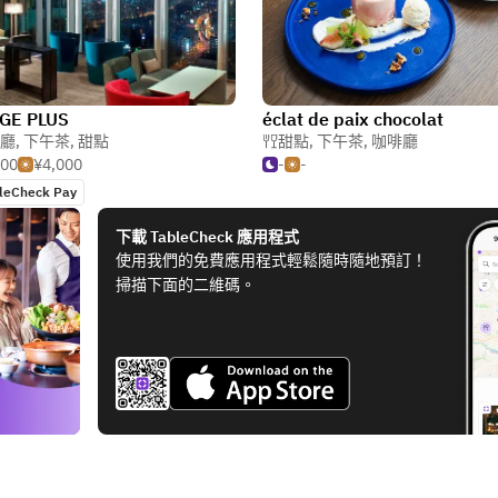
GE PLUS
éclat de paix chocolat
廳
,
下午茶
,
甜點
甜點
,
下午茶
,
咖啡廳
000
¥4,000
-
-
leCheck Pay
下載 TableCheck 應用程式
使用我們的免費應用程式輕鬆隨時隨地預訂！
掃描下面的二維碼。