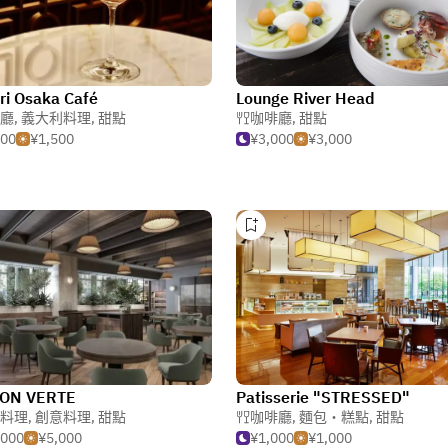
ri Osaka Café
Lounge River Head
廳
,
義大利料理
,
甜點
咖啡廳
,
甜點
000
¥1,500
¥3,000
¥3,000
ON VERTE
Patisserie "STRESSED"
料理
,
創意料理
,
甜點
咖啡廳
,
麵包・糕點
,
甜點
,000
¥5,000
¥1,000
¥1,000