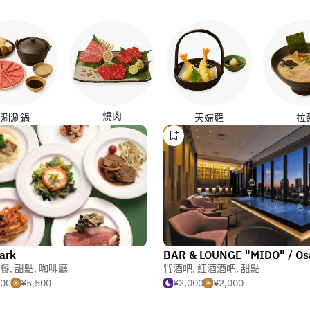
燒肉
涮涮鍋
天婦羅
拉
ark
餐
,
甜點
,
咖啡廳
酒吧
,
紅酒酒吧
,
甜點
500
¥5,500
¥2,000
¥2,000