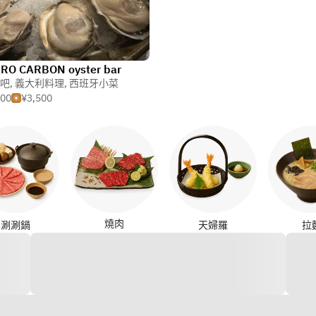
RO CARBON oyster bar
吧
,
義大利料理
,
西班牙小菜
000
¥3,500
燒肉
涮涮鍋
天婦羅
拉