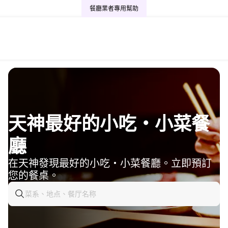
餐廳業者專用
幫助
天神最好的小吃・小菜餐
廳
在天神發現最好的小吃・小菜餐廳。立即預訂
您的餐桌。