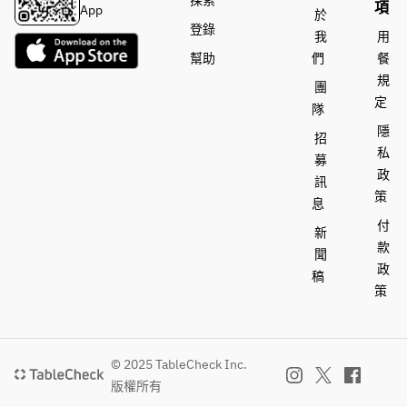
探索
項
App
於
登錄
我
用
幫助
們
餐
規
團
定
隊
隱
招
私
募
政
訊
策
息
付
新
款
聞
政
稿
策
© 2025 TableCheck Inc.
版權所有