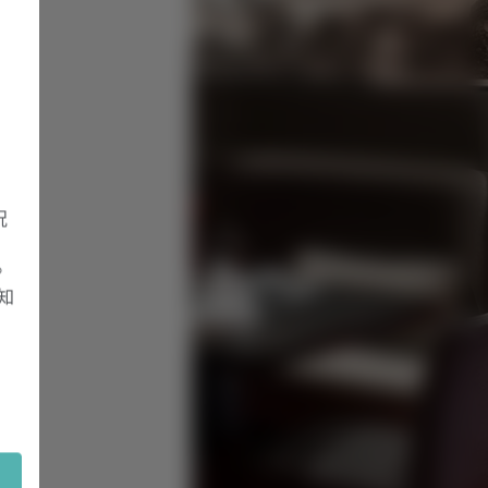
況
。
知