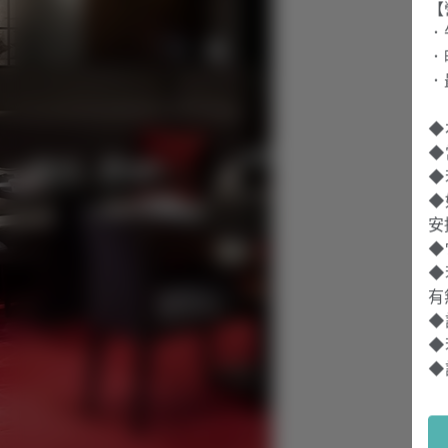
【
．午
．晚
．
◆
◆
◆
◆
安
◆
◆
有
◆
◆
◆
◆
※