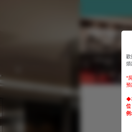
歡
煩
*
預
◆
位
例