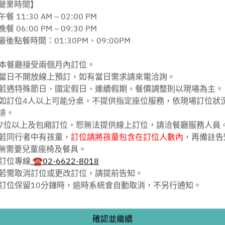
營業時間】
8月8日 (週六)
餐 11:30 AM – 02:00 PM
餐 06:00 PM – 09:30 PM
選擇時間
最後點餐時間：01:30PM、09:00PM
選擇服務類型
本餐廳接受兩個月內訂位。
當日不開放線上預訂，如有當日需求請來電洽詢。
預訂
若遇特殊節日、國定假日、連續假期，餐價調整則以現場為主。
如訂位4人以上可能分桌，不提供指定座位服務，依現場訂位狀
排。
7位以上及包廂訂位，恕無法提供線上訂位，請洽餐廳服務人員
Powered by
若同行者中有孩童，
訂位請將孩童包含在訂位人數內
，再備註告
無需要兒童座椅及餐具。
訂位專線
☎02-6622-8018
若需取消訂位或更改訂位，請提前告知。
訂位保留10分鐘時，逾時系統會自動取消，不另行通知。
寒舍食譜－2026年信用卡優惠
確認並繼續
用餐叮嚀