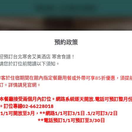
寒舍食譜 - 台北寒舍艾美酒店
預約政策
迎預訂台北寒舍艾美酒店 寒舍食譜！
請您於訂位前閱讀以下須知。
房客於住宿期間在館內指定餐廳用餐或外帶可享85折優惠，須提
訂。詳情請見官網。
查看預約政策
本餐廳接受兩個月內訂位。網路系統逐天開放.電話可預訂整月
。訂位專線02-66228018
寒舍食譜
:1/1可開放至3月，**網路1/1可訂3/1日 .1/2可訂3/2日
**電話預訂1/1可預訂至3/30日
2名