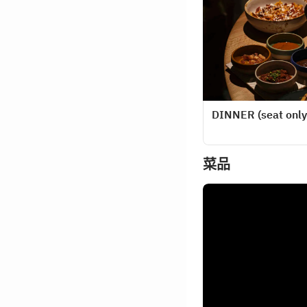
DINNER (seat only
菜品