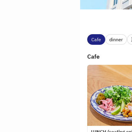
Cafe
dinner
Cafe
LUNCH (seating on