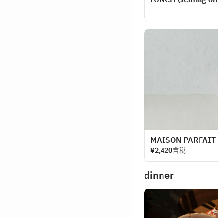
MAISON PARFAIT
¥2,420
含稅
dinner