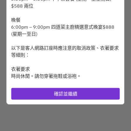
$588 兩位
晚餐
Powered by
6:00pm – 9:00pm 四道菜主廚精選意式晚宴$888
(星期一至日)
以下是客人網路訂座時應注意的取消政策、衣著要求
等細則：
衣著要求
時尚休閒。請勿穿著拖鞋或浴袍。
訂座
確認並繼續
• 建議房客在預訂時間前 15 分鐘抵達。您的預訂將
會保留15 分鐘。
• 如訂座人數為8位或以上，我們將直接與您聯繫以
收取訂金。