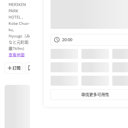
MERIKEN 
PARK 
HOTEL , 
Kobe Chuo-
ku, 
Hyougo
(
み
20:00
なと元町距
離769m
)
查看地圖
訂閱
儲存
分享
路線
078-325-8110
尋找更多可用性