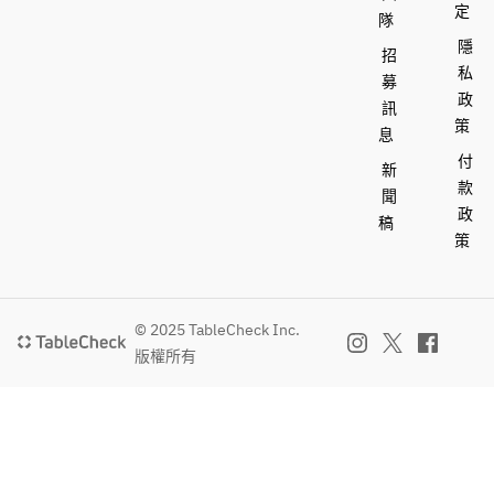
定
隊
隱
招
私
募
政
訊
策
息
付
新
款
聞
政
稿
策
© 2025 TableCheck Inc.
版權所有