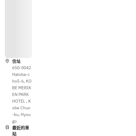
路線
住址
650-0042
Hatoba-c
ho5-6, KO
BE MERIK
EN PARK
HOTEL , K
obe Chuo
-ku, Hyou
go
最近的車
站