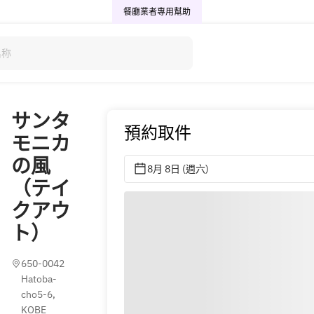
餐廳業者專用
幫助
サンタ
預約取件
モニカ
の風
8月 8日 (週六)
（テイ
クアウ
ト）
650-0042 
Hatoba-
cho5-6, 
KOBE 