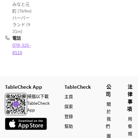
みなと元
町 (769m)
ハーバー
ランド (9
31m)
電話
078-325-
8110
TableCheck App
TableCheck
公
法
司
律
掃描以下載
主頁
事
TableCheck
關
探索
項
App
於
登錄
我
用
幫助
們
餐
規
團