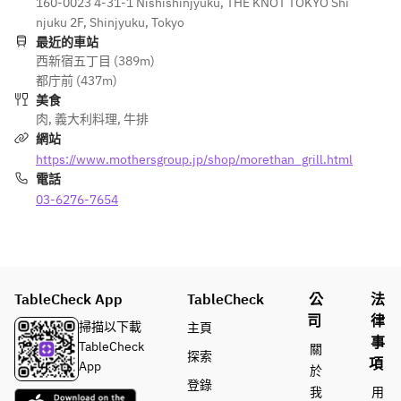
車海老のタ
160-0023 4-31-1 Nishishinjyuku, THE KNOT TOKYO Shi
ングワイン
ングワイン
ルト
njuku 2F, Shinjyuku, Tokyo
■三重県
レモングラ
最近的車站
産　神経締
西新宿五丁目 (389m)
スとミント
め鮮魚のカ
MORETHAN
MORETHAN
都庁前 (437m)
のソース
ルパッチョ
BAKERYの
BAKERYのパ
美食
　アルベキ
パンをお食
ンをお食事
肉
,
義大利料理
,
牛排
ーナのオリ
事に合わせ
に合わせて
網站
富山産　真
ーブオイル
て
https://www.mothersgroup.jp/shop/morethan_grill.html
鰯のマリネ
とたっぷり
電話
パプリカの
のカラスミ
車海老のタ
アグロドル
03-6276-7654
がけ
車海老のタ
ルト
チェソー
ルト
レモングラ
ス　ハーブ
■手切りフ
レモングラ
スとミント
のオイル
ライドポテ
スとミント
のソース
ト
のソース
TableCheck App
TableCheck
公
法
産山産　と
■本日のお
司
律
富山産　真
掃描以下載
主頁
うもろこし
野菜料理
事
富山産　真
鰯のマリネ
TableCheck
關
探索
とローマ風
項
鰯のマリネ
パプリカの
App
於
ニョッキ
■宮城産　
パプリカの
アグロドル
登錄
我
用
とうもろこ
カジキのレ