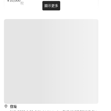
¥10,000
ッセージプ
グワイン付
※パスタ、
■MORETHA
稅
また、その
また、その
顯示更多
レート付き
き（ビジネ
メイン、ド
NBAKERYの
日の食材の
日の食材の
(記念日や大
ス利用に是
ルチェはお
パンを食事
入荷状況に
入荷状況に
切なお祝い
非ご利用く
選びいただ
に合わせて
よっても予
よっても予
時にどう
ださい。）
くものによ
告無く内容
告無く内容
ぞ）＠
＠￥10000
ってお値段
■愛知・篠
が変更する
が変更する
￥10000
が変わりま
島産　生シ
場合がござ
場合がござ
す。
ラスとレモ
います。お
います。お
ンリコッタ
料理内容の
料理内容の
・ある月の
チーズのブ
詳細を確認
詳細を確認
例　7/13ス
リュスケッ
されたい場
されたい場
タート
タ
合は直接ご
合は直接ご
連絡くださ
連絡くださ
MORETHAN
■UBUYAMA 
い。）
い。）
BAKERYの
PLACE よ
パンをお食
り　自家製
・ある月の
・ある月の
事に合わせ
ストラッチ
例　7/13ス
例　7/13ス
路線
て
ャテッラと
タート
タート
季節のフル
ーツ
住址
スパークリ
スパークリ