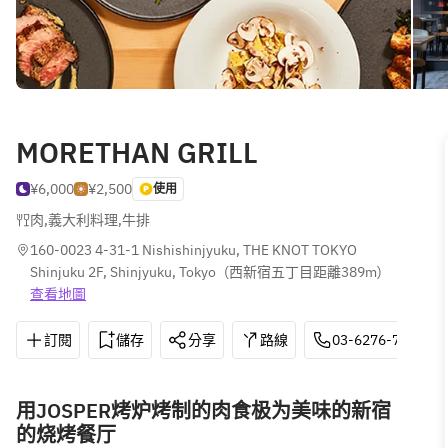
MORETHAN GRILL
¥6,000
¥2,500
使用
肉
,
義大利料理
,
牛排
160-0023 4-31-1 Nishishinjyuku, THE KNOT TOKYO 
Shinjuku 2F, Shinjyuku, Tokyo
(
西新宿五丁目距離389m
)
查看地圖
訂閱
儲存
分享
路線
03-6276-7654
用JOSPER烤炉烤制的肉食极为美味的新宿
的烧烤餐厅