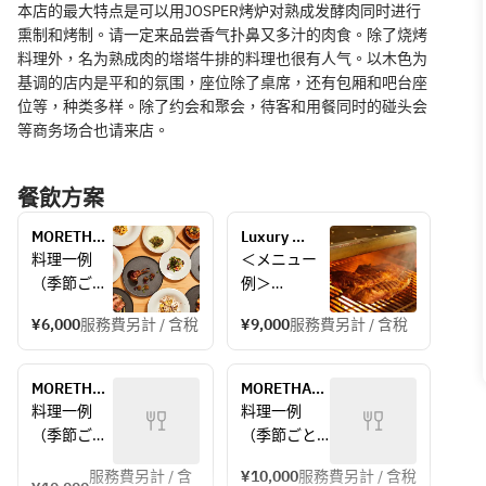
本店的最大特点是可以用JOSPER烤炉对熟成发酵肉同时进行
熏制和烤制。请一定来品尝香气扑鼻又多汁的肉食。除了烧烤
料理外，名为熟成肉的塔塔牛排的料理也很有人气。以木色为
基调的店内是平和的氛围，座位除了桌席，还有包厢和吧台座
位等，种类多样。除了约会和聚会，待客和用餐同时的碰头会
等商务场合也请来店。
餐飲方案
MORETHAN 
Luxury 
GRILLスタ
GRILL plan 
料理一例
＜メニュー
ンダードプ
(includes 2 
（季節ごと
例＞
リフィック
hours of 
に内容が変
大皿でのご
スコース全
FREEDRINK)
¥6,000
服務費另計 / 含稅
¥9,000
服務費另計 / 含稅
わります。
提供となり
７品 
お料理内容
ます。
6000yen~
の詳細を確
　※食材の仕
MORETHAN 
MORETHAN 
認されたい
入れ状況に
GRILLスペ
GRILLスペシ
料理一例
料理一例
場合は直接
より変更あ
シャルコー
ャルコー
（季節ごと
（季節ごと
ご連絡くだ
り
ス　乾杯ス
ス　乾杯ス
に内容が変
に内容が変
さい。）
パーク＋メ
パークリン
服務費另計 / 含
¥10,000
服務費另計 / 含稅
わります。
わります。