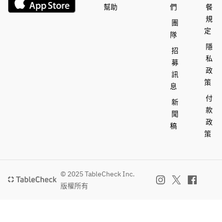
アグロドル
チェ　ハー
幫助
們
餐
しのモルネ
アグリル
チェ　ハー
ブのオイル
規
ーソース
團
ブのオイル
■長崎産　
定
隊
芳寿豚　ス
産山産　と
隱
招
・篠島産　
ペアリブの
産山産　と
うもろこし
私
募
釜揚げシラ
グリル
うもろこし
とローマ風
政
スのアラビ
訊
とローマ風
ニョッキ
策
アータ
■本日のパ
息
ニョッキ
とうもろこ
スタ
付
とうもろこ
しのモルネ
新
・宮崎産　
款
しのモルネ
ーソース
聞
都萬牛のラ
■ジェラー
ーソース
政
稿
グーソー
ト
策
ス　(＋
本日のスペ
150)
本日のスペ
シャルパス
＜2時間飲み
シャルパス
タ
・本日のパ
放題付＞
© 2025 TableCheck Inc.
タ
スタ    (＋
（※L.O.30分
版權所有
ask)
前）
山口産　鱧
・生ビール
山口産　鱧
のフリット
・ワイン
のフリット
セミドライ