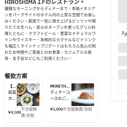
HIROSHIMA１Fのレストラン。
優雅なモーニングからディナーまで、本格イタリア
ンをパークサイドのホテル内の上質な空間でお楽し
みください。薪窯で一気に焼き上げるピッツァや擦
りたての生ハム、炭火のオーブンを使ったグリル料
理とともに、クラフトビール、豊富なナチュラルワ
インやウイスキー、本格的なカクテルなどドリンク
も幅広くラインナップ◎デートはもちろん気心の知
れたお仲間やご家族とのお食事、カジュアルな接
待、女子会などにもご利用ください。
餐飲方案
【昼
MORETHAN 
から
DINNERコ
前菜
ディナーコ
乾
ース（お一
から
ースのご案
杯】
人様 税込
デザ
内
平日
5,000円）
不含服務
¥5,000
不含服務費/含稅
ート
季節の食材
¥4,500
だけ
費/含稅
まで
を味わう、
のご
楽し
選べる全6
褒美