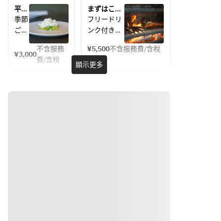
める
品のディナ
ラン
平日
まずはここ
フル
ーコースで
チ
限定
から！定番
季節
フリードリ
ラン
す。
（90
ラン
カジュアル
ごと
ンク付き
チコ
前菜からデ
分飲
チコ
コース
に変
(1:45経過後
み放
ース
ザートま
ース
（5,500円
不含服務
¥5,500
不含服務費/含稅
わる
LO)・滞在
¥3,000
題付
／税込）
に、
で、旬の食
費/含稅
旬の
時間2.5時
顯示更多
き）
スパ
材を取り入
食材
間
ーク
れた構成で
を使
◾️ コース
リン
ご用意して
い、
内容（一
グワ
おります。
前菜
例）
イン
ピッツァ・
から
・自家製フ
やサ
パスタ・メ
デザ
ォカッチャ
ング
インは当日
ート
とオリーブ
リア
お選びいた
まで
オイル
など
だけるプリ
丁寧
　ピザの生
7種
フィックス
に仕
地をで作っ
のド
スタイル。
立て
たふわふわ
リン
大切なひと
た全
のフォカッ
クが
ときに、気
5皿
チャをまず
楽し
取らず上質
のラ
はじめにお