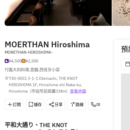
MOERTHAN Hiroshima
預
MORETHAN-HIROSHIMA-
¥4,500
¥2,500
義大利料理
,
意麵
,
西班牙小菜
730-0051 3-1-1 Otemachi, THE KNOT 
HIROSHIMA 1F, Hiroshima-shi Naka-ku, 
Hiroshima
(
市役所前距離338m
)
查看地圖
訂閱
儲存
分享
路線
082-569-9069
平和大通り、THE KNOT