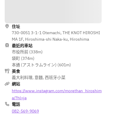
める
なひと皿を
ンチ
楽しみ下さ
90分
お楽しみく
コー
い。
路線
飲み
ださい。
ス。
放題
前
・擦りたて
プラ
※内容は季
住址
菜・
の生ハムと
ンを
730-0051 3-1-1 Otemachi, THE KNOT HIROSHI
節ごとに変
ピッ
サラミの盛
セッ
MA 1F, Hiroshima-shi Naka-ku, Hiroshima
わります
ツ
り合わせ
トに
最近的車站
（2ヶ月に
ァ・
　オーダー
市役所前 (338m)
し
一度程度）
パス
ごとにスラ
袋町 (374m)
た、
タ・
イスするフ
本通 (アストラムライン) (601m)
平日
＜コース内
メイ
レッシュな
美食
限定
容例＞
ンデ
旨み。
義大利料理
,
意麵
,
西班牙小菜
のお
APPETIZER
ィッ
網站
得な
｜前菜
シ
・シーザー
https://www.instagram.com/morethan_hiroshim
コー
阿蘇ミルク
ュ・
サラダ
ス。
のストラチ
a/?hl=ja
デザ
　シャキッ
ゆっ
ャテッラと
電話
ート
としたロメ
たり
メロンのサ
082-569-9069
ま
インレタス
とし
ラダ仕立て
で、
に特製ドレ
た昼
スパ
ッシングを
下が
PIZZA｜ピ