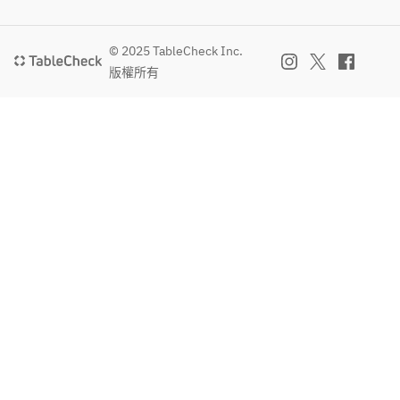
ます
※内容は仕
お届
・本日のパ
※ラ
入れ状況や
けし
スタ
ンチ
季節により
© 2025 TableCheck Inc.
ま
コー
変更となる
す。
版權所有
MORETHAN
スは
場合がござ
定番のパス
3,00
います。
2ヶ
タ。
0円
※アレルギ
月ご
（税
ーや苦手な
とに
・ジョスパ
込）
食材がござ
内容
ーオーブン
、飲
いました
が変
で焼き上げ
み放
ら、ご予約
わる
た鶏肉
題は
時にお知ら
た
　炭火で香
＋
せくださ
め、
ばしく焼き
1,50
い。
何度
上げる絶品
0円
訪れ
メイン。
（税
ても
込）
新し
・本日の一
い発
口ドルチェ
見と
　食後に嬉
おい
しい、シェ