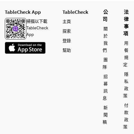
ニッ
たっぷり
り、
ッツァ（当
シュ
と。
グラ
日お選びく
TableCheck App
TableCheck
公
法
イタ
スを
ださい）
司
律
リア
・フリット
掃描以下載
主頁
片手
事
ンの
ミスト（揚
TableCheck
關
に
PASTA｜パ
探索
エッ
げ物の盛り
項
App
於
“ち
スタ（当日
セン
合わせ）
登錄
我
用
ょっ
お選びくだ
スを
　サクッと
幫助
們
餐
と贅
さい）
織り
軽い食感が
沢”
規
交ぜ
クセになる
團
なラ
PESCE｜魚
定
なが
前菜。
隊
ンチ
料理
ら、
隱
招
タイ
気取
・本日のピ
私
ムを
MAIN｜肉
募
ら
ッツァ
政
どう
料理（当日
訊
ず、
　薪の香り
策
ぞ。
お選びくだ
息
でも
をまとっ
さい）
付
ちょ
た、焼きた
新
※2
っと
てピッツァ
款
聞
名様
DOLCE｜デ
特別
をシェアス
政
稿
より
ザート
な時
タイルで。
策
承り
間を