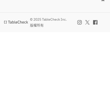
© 2025 TableCheck Inc.
版權所有