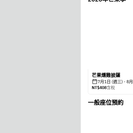
芒果燻雞披薩
7月1日 (週三) - 8
NT$408
含稅
一般座位預約