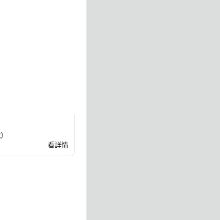
)
看詳情