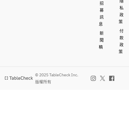
隱
招
私
募
政
訊
策
息
付
新
款
聞
政
稿
策
© 2025 TableCheck Inc.
版權所有