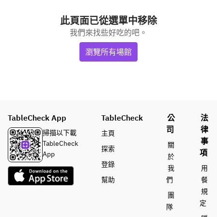
此頁面已從選單中移除
我們來找些好吃的吧。
瀏覽所有場館
TableCheck App
TableCheck
公
法
司
律
掃描以下載
主頁
事
TableCheck
關
探索
項
App
於
登錄
我
用
幫助
們
餐
規
團
定
隊