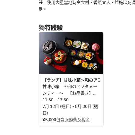
莊，使用大量當地時令食材，香氣宜人，並施以充
足。
獨特體驗
【ランチ】甘味小箱～和のアフタヌーンティー～ 
甘味小箱 ～和のアフタヌー
ンティー～ 【お品書き】
・甘味（2段）
11:30 ~ 13:30
抹茶ケーキ、ほうじ茶プリ
7月 12日 (週日) - 8月 30日 (週
ン、チーズケーキ、最中など
日)
・和食（1段）
¥5,000
包含服務費及稅金
小鉢3点、手毬寿司5貫
・お煎茶