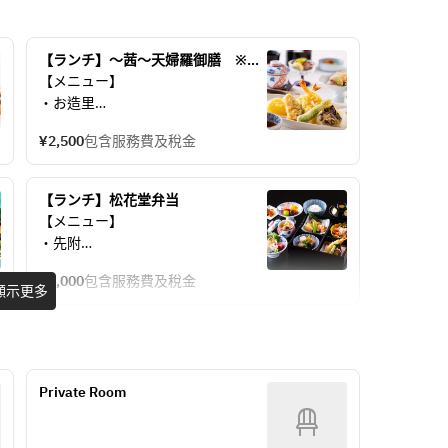
【ランチ】～茜～天婦羅御膳　※平
日限定メニュー(土日祝対象外)
【メニュー】
・お造里
・天婦羅
¥2,500
包含服務費及稅金
・茶碗蒸し
・お食事
・水菓子
【ランチ】松花堂弁当　
【メニュー】
・先附
・お造り
¥5,000
包含服務費及稅金
・四つ切り弁当（口取り・揚物・合
顯示更多
肴・煮物）
・茶碗蒸し
・お食事
・水菓子
Private Room