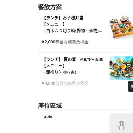
餐飲方案
※1日5食限定
※3日前までの要予約
【ランチ】お子様弁当
【メニュー】
・白木六つ切り箱(揚物、煮物)
・茶碗蒸し
¥2,000
包含服務費及稅金
・お結び
【ランチ】 夏の奏　※8/1～8/30
【メニュー】
・籠盛り(小鉢7点)
・天婦羅
¥3,500
包含服務費及稅金
・（温）カレーうどん（7月）
・水菓子
座位區域
Table