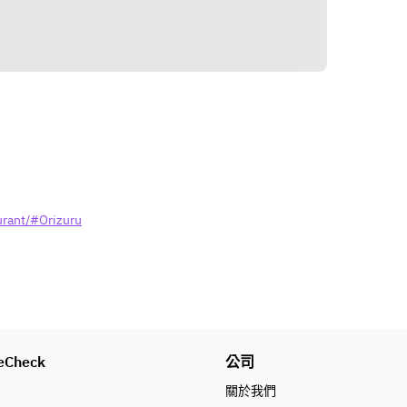
路線
urant/#Orizuru
eCheck
公司
關於我們