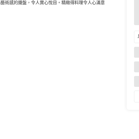
滿藝術感的擺盤，令人賞心悅目。精緻得料理令人心滿意
※7.8月土日祝日限定※要予約