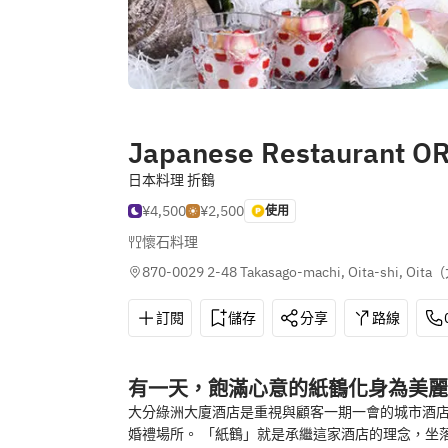
Japanese Restaurant O
日本料理 折鶴
¥4,500
¥2,500
使用
懷石料理
870-0029 2-48 Takasago-machi, Oita-shi, Oita
(
訂閱
儲存
分享
路線
有一天，飽滿心意的紙鶴化身為美麗
大分綠洲大廈酒店是重視與顧客一期一會的城市酒店
婚禮場所。 「紙鶴」就是承繼這家酒店的理念，坐