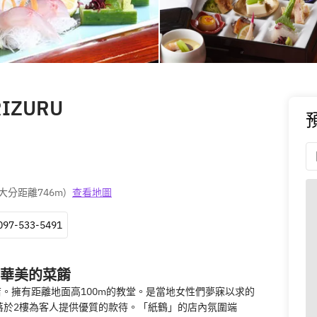
RIZURU
大分距離746m
)
查看地圖
097-533-5491
華美的菜餚
。擁有距離地面高100m的教堂。是當地女性們夢寐以求的
落於2樓為客人提供優質的款待。「紙鶴」的店內氛圍端