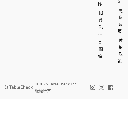
定
隊
隱
招
私
募
政
訊
策
息
付
新
款
聞
政
稿
策
© 2025 TableCheck Inc.
版權所有