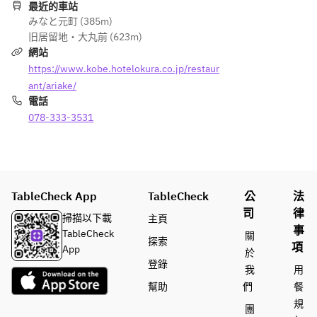
最近的車站
みなと元町 (385m)
旧居留地・大丸前 (623m)
網站
https://www.kobe.hotelokura.co.jp/restaur
ant/ariake/
電話
078-333-3531
TableCheck App
TableCheck
公
法
司
律
掃描以下載
主頁
事
TableCheck
關
探索
項
App
於
登錄
我
用
幫助
們
餐
規
團