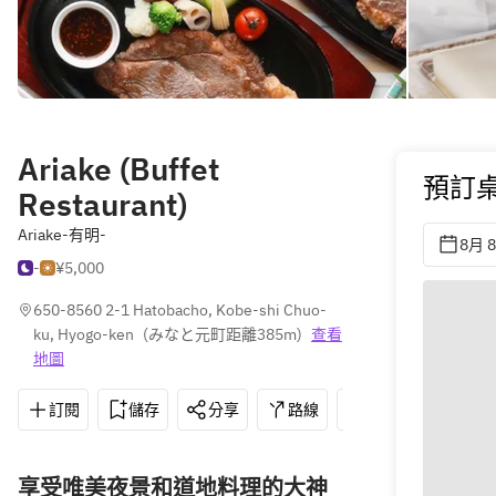
Ariake (Buffet
預訂
Restaurant)
Ariake-有明-
8月 
-
¥5,000
650-8560 2-1 Hatobacho, Kobe-shi Chuo-
ku, Hyogo-ken
(
みなと元町距離385m
)
查看
地圖
訂閱
儲存
分享
路線
078-333-3531
享受唯美夜景和道地料理的大神