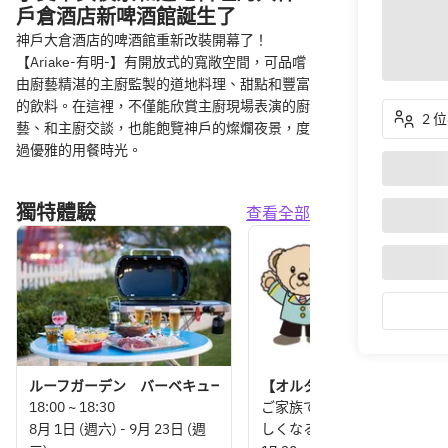
戶倉酒店新啤酒館誕生了
神戶大倉酒店的啤酒館重新改裝開幕了！
【Ariake-有明-】有開放式的寬敞空間，可品嚐
由廚藝精湛的主廚監製的道地料理、甜點和豐富
的飲料。在這裡，不僅能欣賞主廚現場表演的廚
2 
藝、和主廚交談，也能飽覽神戶的燦爛夜景，度
過優雅的用餐時光。
獨特體驗
查看全部
ルーフガーデン バーベキュープラン
【オルタン＆シアがやってく
18:00 ~ 18:30
ご家族でのお食事がさらに楽
8月 1日 (週六) - 9月 23日 (週
しくなる特別イベント。ホテ