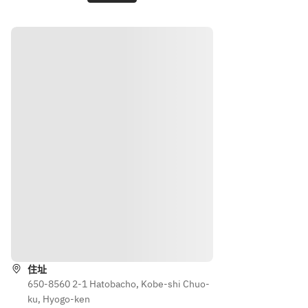
お子様
【お盆
ェ　
ブッフ
期間】
ブッ
ェ】を
フェ
お選び
のみ
くださ
い。
路線
住址
650-8560 2-1 Hatobacho, Kobe-shi Chuo-
ku, Hyogo-ken