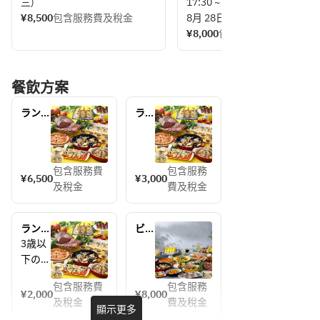
三)
ルオークラ神戸のマスコット
17:30 ~ 19:00
¥8,500
包含服務費及稅金
ベア「オルタン」と、
8月 28日 (週五)
新たに仲間入りした「シア」
¥8,000
包含服務費及稅金
が皆様のテーブルへご挨拶に
伺います。お子様にはおもち
ゃのプレゼントもご用意。
餐飲方案
夏の思い出に、ご家族皆様で
心温まるひとときをお過ごし
ランチ
ラン
ブッフ
チブ
ください。
ェ 大
ッフ
人　8
ェ小
月【お
学
包含服務費
包含服務
¥6,500
¥3,000
盆期
生　
及稅金
費及稅金
間】
8月
【お
盆期
ランチ
ビア
間】
ブッフ
＆サ
3歳以
ェ幼児
マー
下のお
（4歳
ディ
子様は
以
ナー
包含服務費
包含服務
【3歳
¥2,000
¥8,000
上）　
ブッ
及稅金
費及稅金
以下の
顯示更多
8月
フ