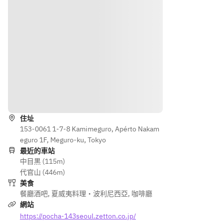
ン
ール、
ール、
ビビン
オレン
オレン
バ、タ
ジジュ
ジジュ
ッカン
ース】
ース】
ジョン
(鶏の
甘辛炒
●選べ
●選べ
め)、
るメイ
るメイ
スンド
ン
ン
路線
ゥブ、
ビビン
エゴマ
ハンガ
バ、プ
マック
住址
ンラー
ルコギ
ク
153-0061 1-7-8 Kamimeguro, Apérto Nakam
メン韓
ビビン
ス　　
eguro 1F, Meguro-ku, Tokyo
国セッ
バ
最近的車站
ト
タッカ
￥140
中目黒 (115m)
ンジョ
0
代官山 (446m)
●韓国
ン(鶏
ビビン
美食
小鉢
の甘辛
麺　　
餐廳酒吧
,
夏威夷料理・波利尼西亞
,
咖啡廳
炒
網站
め)、
https://pocha-143seoul.zetton.co.jp/