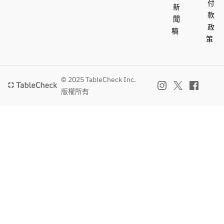
付
新
種、小
す。
款
鉢
聞
政
●韓国
稿
策
●ミニ
小鉢
ジェラ
ート
© 2025 TableCheck Inc.
版權所有