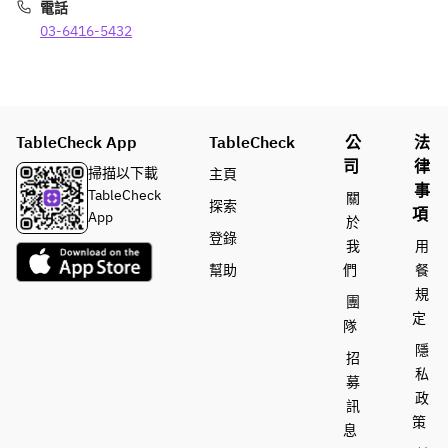
スンド
￥148
電話
ゥブチ
0
03-6416-5432
ゲ、豚
韓国冷
キムチ
麺　　
チゲ
鉄板プ
ルコ
￥148
TableCheck App
TableCheck
公
法
ギ、韓
0
司
律
掃描以下載
主頁
国冷麺
ミナリ
事
TableCheck
關
上記7
とレモ
探索
項
App
品から
ンの冷
於
登錄
メイン
麺 
我
用
を選択
￥158
幫助
們
餐
してく
0
規
團
ださい
※お選
定
隊
びいた
隱
●ミニ
だいた
招
私
チョレ
冷麺に
募
ギサラ
より価
政
訊
ダ、お
格が異
策
息
かず3
なりま