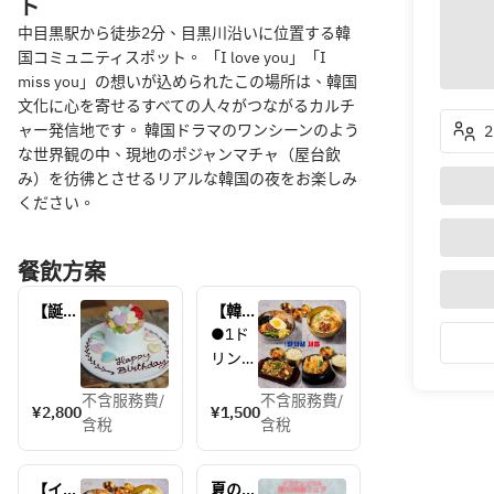
ト
中目黒駅から徒歩2分、目黒川沿いに位置する韓
国コミュニティスポット。 「I love you」「I
miss you」の想いが込められたこの場所は、韓国
文化に心を寄せるすべての人々がつながるカルチ
ャー発信地です。 韓国ドラマのワンシーンのよう
な世界観の中、現地のポジャンマチャ（屋台飲
み）を彷彿とさせるリアルな韓国の夜をお楽しみ
ください。
餐飲方案
【誕生
【韓国
日や記
ランチ
●1ド
念日に
セッ
リンク
♪】メ
ト】お
【生ビ
ッセー
得な韓
不含服務費/
不含服務費/
ール、
¥2,800
¥1,500
ジ付き
国ラン
含稅
含稅
ハイボ
センイ
チセッ
ール、
ルケー
ト！
レモン
キ
【イヨ
夏のお