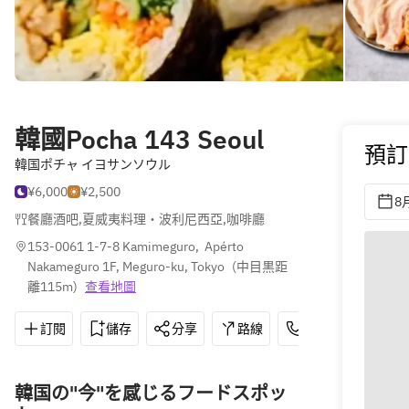
韓國Pocha 143 Seoul
預訂
韓国ポチャ イヨサンソウル
¥6,000
¥2,500
8
餐廳酒吧
,
夏威夷料理・波利尼西亞
,
咖啡廳
153-0061 1-7-8 Kamimeguro,  Apérto 
Nakameguro 1F, Meguro-ku, Tokyo
(
中目黒距
離115m
)
查看地圖
訂閱
儲存
分享
路線
03-6416-5432
韓国の"今"を感じるフードスポッ