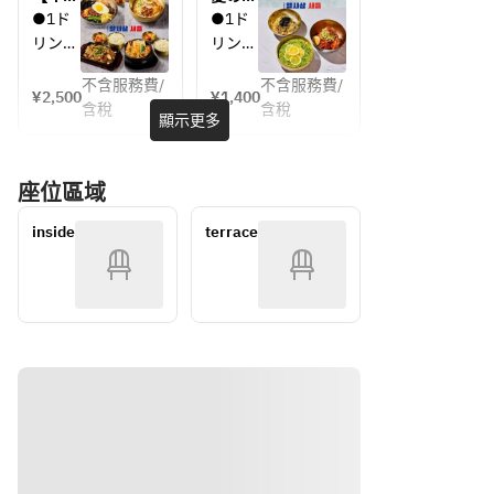
サワ
サンソ
すすめ
●1ド
●1ド
ー、マ
ウル：
“143
リンク
リンク
ッコ
コリア
冷麺フ
【生ビ
【生ビ
リ、ウ
ンラン
ェア”
不含服務費/
不含服務費/
ール、
ール、
¥2,500
¥1,400
チプラ
【イヨ
ーロン
含稅
含稅
ハイボ
ハイボ
顯示更多
ン】～
サンソ
茶、ジ
ール、
ール、
選べる
ウル：
ャスミ
レモン
レモン
メイン
冷麺ラ
ン茶、
座位區域
サワ
サワ
＋おか
ンチセ
コーン
ー、マ
ー、マ
ず、ミ
ット】
茶、コ
inside
terrace
ッコ
ッコ
ニスン
ーラ、
ドゥブ
リ、ウ
リ、ウ
ジンジ
付きの
ーロン
ーロン
ャーエ
満足な
茶、ジ
茶、ジ
ール、
ライン
ャスミ
ャスミ
ナップ
オレン
ン茶、
ン茶、
ジジュ
コーン
コーン
ース】
茶、コ
茶、コ
ーラ、
ーラ、
●選べ
ジンジ
ジンジ
るメイ
ャーエ
ャーエ