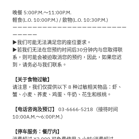
晚餐 5:00P.M.～11:00P.M.
軽食(L.O. 10:00P.M.) / 飲物(L.O. 10:30P.M.)
ーーーーーーーーーーーーーーーーーーーーーーー
ーーーーー
▶我们可能无法满足您的座位要求。
▶若我们无法在您预约时间后30分钟内与您取得联
系，则可能会被迫取消您的预约，因此，如果您迟
到，请务必与我们联系。
【关于食物过敏】
请注意，我们仅提供以下 8 种过敏相关物品：虾、
蟹、小麦、荞麦、鸡蛋、牛奶、花生和核桃。
【电话咨询及预订】
03-6666-5218（接待时间
10:00A.M.～6:00P.M.）
【停车服务：餐厅内】