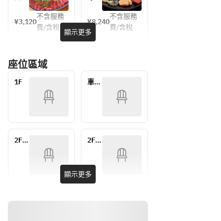
◆炊
◆炊
1人
1人
ース
ラ 
牛を
前
前
き立
き立
C 豚
不含服務
不含服務
◆カ
取り
¥3,120
¥8,240
バラ
てご
てご
費/含稅
費/含稅
ル
揃え
顯示更多
と肉
はん
はん
ビ 
てコ
盛り
セッ
セッ
◆は
ース
コー
ト、
ト、
座位區域
ら
に仕
ス　
ピビ
ピビ
み 
上げ
1人
ンバ
ンバ
1F
車イ
◆炊
まし
前
（小
（小
スを
き立
た。
ご利
）、
）、
てご
 和
用の
クッ
クッ
はん
牛の
方
パ
パ
セッ
甘味
（小
（小
ト、
とコ
2F：
2F：
）、
）、
ピビ
クを
テー
座敷
石焼
石焼
ブル
ンバ
ご堪
ビビ
ビビ
席
（小
能く
顯示更多
ンバ
ンバ
）、
ださ
（小
（小
クッ
い。
）の
）の
パ
 コ
いず
いず
（小
ース