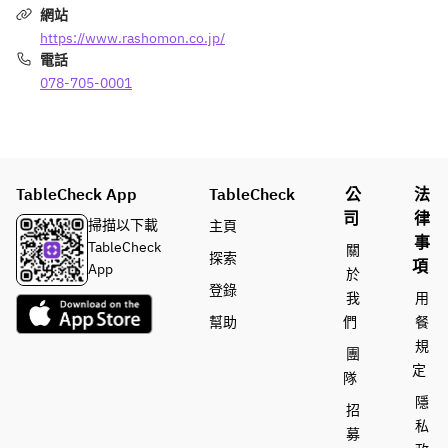
◆ア
節の
茶、
網站
茶、
イス
焼き
ライ
ライ
https://www.rashomon.co.jp/
クリ
野菜
チ、
チ、
電話
ーム
ゆ
ゆ
078-705-0001
（バ
ず、
ず、
ニ
いち
いち
ラ、
ごの
ごの
抹
いず
いず
茶、
れ
れ
TableCheck App
TableCheck
公
法
ライ
か）
か）
司
律
チ、
掃描以下載
主頁
※お
※お
事
ゆ
TableCheck
關
二人
二人
探索
ず、
項
App
於
様よ
様よ
いち
登錄
我
用
りお
りお
ごの
幫助
們
餐
承り
承り
いず
ます
ます
規
れ
團
定
か）
隊
※
隱
招
お二
私
募
人様