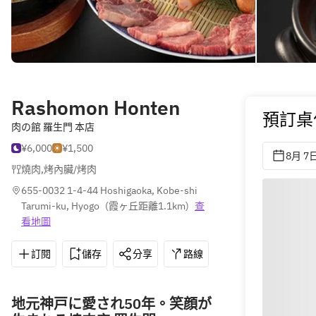
Rashomon Honten
預訂桌
肉の館 羅生門 本店
¥6,000
¥1,500
8月 7
燒肉
,
烤內臟/烤肉
655-0032 1-4-44 Hoshigaoka, Kobe-shi 
Tarumi-ku, Hyogo
(
霞ヶ丘距離1.1km
)
查
看地圖
訂閱
儲存
分享
路線
078-705-0001
地元神戸に愛され50年。笑顔が