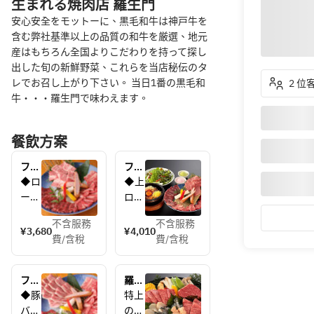
生まれる焼肉店 羅生門
安心安全をモットーに、黒毛和牛は神戸牛を
含む弊社基準以上の品質の和牛を厳選、地元
産はもちろん全国よりこだわりを持って探し
出した旬の新鮮野菜、これらを当店秘伝のタ
レでお召し上がり下さい。 当日1番の黒毛和
2 位
牛・・・羅生門で味わえます。
餐飲方案
ファ
ファ
ミリ
ミリ
◆ロ
◆上
ーコ
ーコ
ー
ロー
ース
ース
ス 
ス 
A リ
B 上
不含服務
不含服務
◆カ
◆カ
¥3,680
¥4,010
ブロ
ロー
費/含稅
費/含稅
ル
ル
ース
スと
ビ 
ビ 
と肉
肉盛
◆は
◆は
盛り
りコ
ファ
羅生
ら
ら
コー
ー
ミリ
門セ
◆豚
特上
み 
み 
ス　
ス　
ーコ
ット
バ
の和