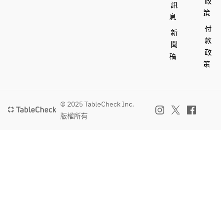
政
訊
より
策
息
お承
付
りま
新
す
款
聞
政
稿
策
© 2025 TableCheck Inc.
版權所有