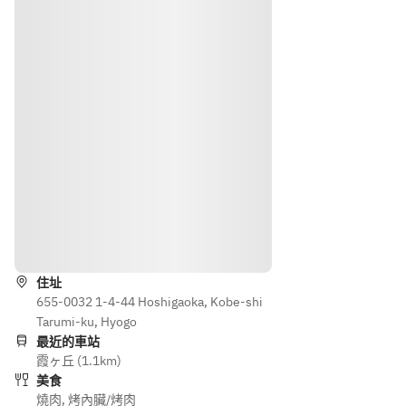
れ
れ
）、
内
か 
か 
石焼
容 
◆大
◆大
ビビ
◆サ
根サ
根サ
ンバ
ーロ
ラ
ラ
（小
イ
ダ、
ダ、
）の
ン 
チョ
チョ
いず
◆上
レギ
レギ
れ
ロー
サラ
サラ
か 
ス 
ダの
ダの
◆大
◆上
いず
いず
根サ
カル
れ
れ
ラ
ビ 
か 
か 
路線
ダ、
◆上
◆ア
◆ア
チョ
ミ
イス
イス
住址
レギ
ノ 
クリ
クリ
655-0032 1-4-44 Hoshigaoka, Kobe-shi
サラ
◆海
ーム
ーム
Tarumi-ku, Hyogo
ダの
老 
（バ
（バ
最近的車站
いず
◆貝
ニ
ニ
霞ヶ丘 (1.1km)
れ
柱 
ラ、
ラ、
美食
か 
◆季
抹
燒肉
,
烤內臟/烤肉
抹