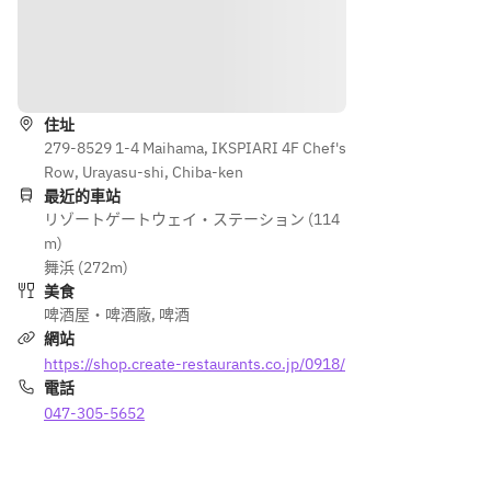
ガー
テト
テト
リッ
■鶏
■鶏
クピ
もも
もも
路線
ラフ
唐揚
唐揚
げ
げ
住址
■チ
■ス
279-8529 1-4 Maihama, IKSPIARI 4F Chef's
【飲
キン
イー
Row, Urayasu-shi, Chiba-ken
み放
ガー
トポ
最近的車站
題ド
リッ
テト
リゾートゲートウェイ・ステーション (114
リン
クピ
フラ
m)
クメ
ラフ
イ
舞浜 (272m)
ニュ
■マ
美食
ー】
【飲
カロ
啤酒屋・啤酒廠
,
啤酒
・ハ
み放
ニチ
網站
イネ
題ド
ーズ
https://shop.create-restaurants.co.jp/0918/
ケン
リン
■チ
電話
クメ
キン
047-305-5652
・ワ
ニュ
ガー
イン
ー】
リッ
（赤/
舞浜
クピ
白）