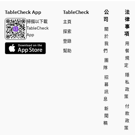
地ビ
ラフ
・ス
ール
TableCheck App
パー
TableCheck
公
法
「ハ
【飲
クリ
司
律
ーヴ
み放
掃描以下載
主頁
ング
事
ェス
題ド
TableCheck
關
探索
ワイ
項
ト・
リン
App
於
ン
ムー
クメ
登錄
我
用
（ロ
ン」
ニュ
幫助
們
餐
ゼ）
・ピ
ー】
規
團
ルス
・ハ
・ウ
定
ナー
イネ
隊
イス
・ベ
ケン
隱
招
キー
ルジ
私
募
・ハ
ャン
・ワ
政
イボ
訊
スタ
イン
策
ール
息
イル
（赤/
・芋
付
ウィ
白）
新
焼酎
款
ート
・ス
聞
・梅
・ペ
パー
政
稿
酒
ール
クリ
策
・あ
エー
ング