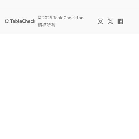
んず
ル
ワイ
酒
・ブ
ン
・レ
© 2025 TableCheck Inc.
ラウ
（ロ
モン
版權所有
ンエ
ゼ）
サワ
ール
ー
・シ
・ウ
ュバ
イス
・カ
ルツ
キー
シス
・ハ
オレ
・ハ
イボ
ンジ
イネ
ール
・カ
ケン
・芋
シス
焼酎
ソー
・ワ
・梅
ダ
イン
酒
・カ
（赤/
・あ
シス
白）
んず
ウー
・ス
酒
ロン
パー
・レ
・フ
クリ
モン