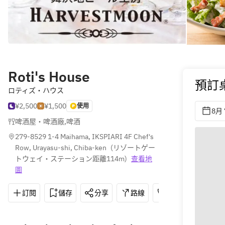
Roti's House
預訂
ロティズ・ハウス
¥2,500
¥1,500
使用
8月 
啤酒屋・啤酒廠
,
啤酒
279-8529 1-4 Maihama, IKSPIARI 4F Chef's 
Row, Urayasu-shi, Chiba-ken
(
リゾートゲー
トウェイ・ステーション距離114m
)
查看地
圖
訂閱
儲存
分享
路線
047-305-5652