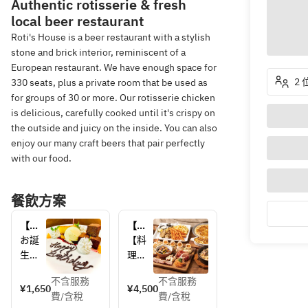
Authentic rotisserie & fresh
local beer restaurant
Roti's House is a beer restaurant with a stylish
stone and brick interior, reminiscent of a
European restaurant. We have enough space for
2
330 seats, plus a private room that be used as
for groups of 30 or more. Our rotisserie chicken
is delicious, carefully cooked until it's crispy on
the outside and juicy on the inside. You can also
enjoy our many craft beers that pair perfectly
with our food.
餐飲方案
【デ
【カ
ザー
ジュ
お誕
【料
トプ
アル
生日
理内
レー
プラ
やお
容】
ト付
ン】
不含服務
不含服務
祝
■前
¥1,650
¥4,500
き】
料理6
費/含稅
費/含稅
い、
菜7種