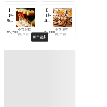
アニ
品
日ご
盛り
バー
（120
ろの
合わ
サリ
分飲
【カ
【お
感謝
せ
ープ
み放
ジュ
すす
【料
【料
の気
■チ
ラン
題付
アル
めプ
理内
理内
持ち
ーズ
(料理
き）
プラ
ラ
容】
容】
内容
など
ピザ
ン+舞
ン】
不含服務
不含服務
■前
■前
¥5,700
¥5,000
は来
浜地
料理8
のメ
■プ
費/含稅
費/含稅
菜7種
菜7種
顯示更多
店時
ビー
品
ッセ
ルド
盛り
盛り
にご
ル】
（120
ージ
ポー
合わ
合わ
注文)
料理6
分飲
をデ
ク
せ
せ
品
み放
ザー
■フ
■チ
■チ
（120
題付
トプ
ライ
ーズ
ーズ
分飲
き）
レー
ドポ
み放
ピザ
ピザ
トに
テト
題付
■プ
■プ
添え
■鶏
き）
ルド
ルド
てお
もも
ポー
ポー
持ち
唐揚
ク
ク
しま
げ
■フ
■フ
す
■チ
ライ
ライ
キン
ドポ
ドポ