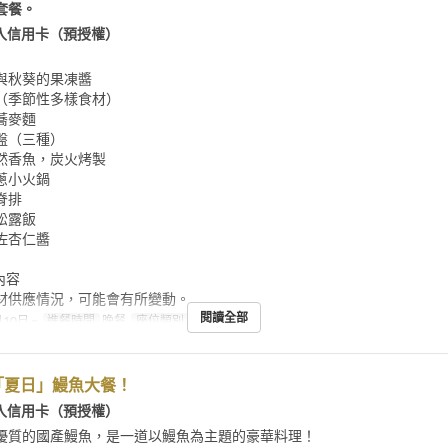
套餐。
入信用卡（預授權）
與秋葵的果凍醬
（季節性多樣食材）
蕎麥麵
盤（三種）
然香魚，炭火烤製
蔥小火鍋
脊排
松露飯
佐杏仁醬
內容
材供應情況，可能會有所變動。
閱讀全部
10日 ~
進餐時間
晚餐
座位類別
櫃檯, 桌子
「夏日」鰻魚大餐！
入信用卡（預授權）
優質的國產鰻魚，是一道以鰻魚為主題的豪華料理！