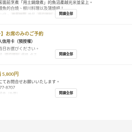
客面前烹煮「用土鍋燉煮」的魚沼產越光米並呈上。
鰻魚的白燒、柳川料理以及蒲燒吧！
閱讀全部
2日 ~
進餐時間
晚餐
座位類別
桌子, 櫃檯
ー】お席のみのご予約
入信用卡（預授權）
当日お選びください。
閱讀全部
餐
座位類別
櫃檯, 桌子
5,800円
にてお問合せお願いいたします。
77-8707
閱讀全部
餐盒（外帶）