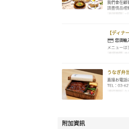
我們會在顧
請盡情品嚐
有效期限
7月
【ディナ
您須輸
メニューは
進餐時間
晚
うなぎ弁当 
直接お電話
TEL：03-62
座位類別
午
附加資訊