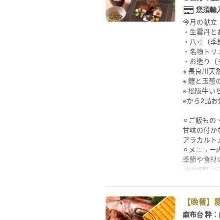
您須輸
今月の献立
・生雲丹と
・八寸（季
・名物トリ
・お造り（
※ 長良川
※ 鱧と玉葱
※ 松阪牛
※から2品
⚪︎ご飯もの
甘味の付か
アラカルト
⚪︎メニュ
季節や食材
有效期限
7月
【晚餐】
麻布台 粋