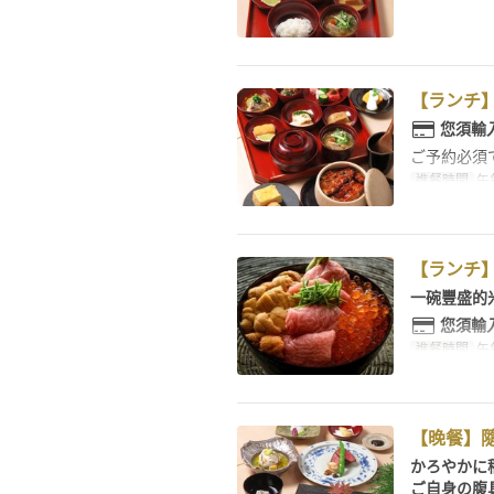
【ランチ
您須輸
ご予約必須
進餐時間
午
【ランチ
一碗豐盛的
您須輸
進餐時間
午
【晚餐】
かろやかに
ご自身の腹