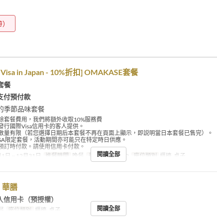
帶）
h Visa in Japan - 10%折扣] OMAKASE套餐
E套餐
支付預付款
的季節品味套餐
除套餐費用，我們將額外收取10%服務費
發行國際Visa信用卡的客人提供。
數量有限（若您選擇日期后本套餐不再在頁面上顯示，即説明當日本套餐已售完）。
ISA限定套餐，活動期間亦可能只在特定時日供應。
預訂時付款。請使用信用卡付款。
閱讀全部
1日 ~ 12月31日
進餐時間
晚餐
最大下單數
~ 2
座位類別
櫃檯, 桌子
】華膳
入信用卡（預授權）
閱讀全部
餐
座位類別
櫃檯, 桌子