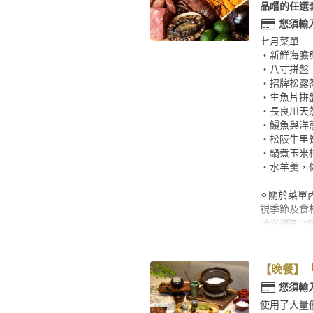
品嚐的任選
您須輸
七月菜單
・新鮮海膽
・八寸拼盤
・招牌松露
・生魚片拼
・長良川天
・鰻魚與洋
・松阪牛里
・鍋煮玉米
・水羊羹，
⚪︎關於菜單
視季節及食
有效期限
7月
【晚餐】
您須輸
使用了大量