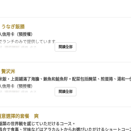
】うなぎ飯膳
入信用卡（預授權）
でランチのみで提供しています
閱讀全部
餐
座位類別
櫃檯, 桌子
】贅沢丼
米飯，上面鋪滿了海膽、鮪魚和鮭魚籽。配菜包括醃菜、煎蛋捲、湯和一
入信用卡（預授權）
閱讀全部
餐
座位類別
櫃檯, 桌子
隨意選擇的套餐 爽
稲葉の世界観を感じていただけるコース。
具合で食事、甘味などはアラカルトからお選びいただけるショートコー