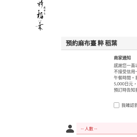
預約麻布臺 粹 稻葉
商家通知
感謝您一直
不接受信用
午餐時間。我
5,000日
預訂時告知
我確認