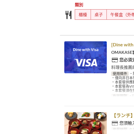
類別
櫃檯
桌子
午餐盒（外
[Dine wit
OMAKAS
您必須
料理長推薦
使用條件
・
・僅向非日本
・本套餐供應
・本套餐為V
・本套餐須在
有效期限
1月
【ランチ
您須輸
進餐時間
午