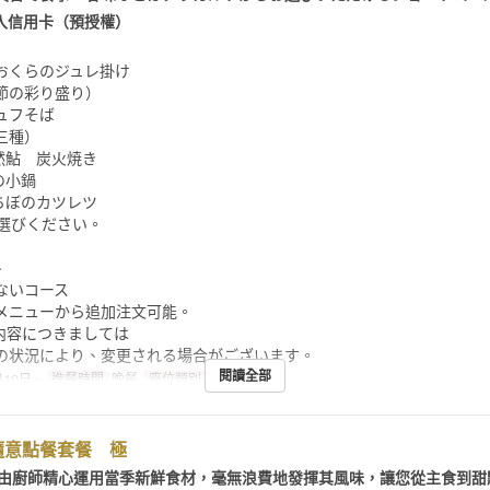
入信用卡（預授權）
おくらのジュレ掛け
節の彩り盛り）
ュフそば
三種）
天然鮎 炭火焼き
の小鍋
いちぼのカツレツ
お選びください。
、
ないコース
メニューから追加注文可能。
ー内容につきましては
の状況により、変更される場合がございます。
閱讀全部
10日 ~
進餐時間
晚餐
座位類別
櫃檯, 桌子
隨意點餐套餐 極
：由廚師精心運用當季新鮮食材，毫無浪費地發揮其風味，讓您從主食到甜