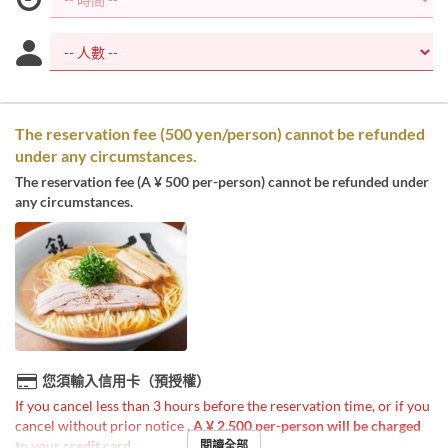
The reservation fee (500 yen/person) cannot be refunded
under any circumstances.
The reservation fee (A ¥ 500 per-person) cannot be refunded under
any circumstances.
您須輸入信用卡（預授權）
If you cancel less than 3 hours before the reservation time, or if you
cancel without prior notice
, A ¥ 2,500 per-person will be charged
to your credit card
.
閱讀全部