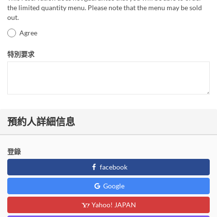
the limited quantity menu. Please note that the menu may be sold
out.
Agree
特別要求
預約人詳細信息
登錄
facebook
Google
Yahoo! JAPAN