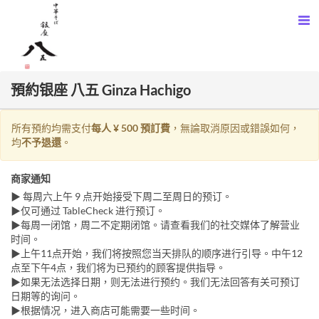
預約银座 八五 Ginza Hachigo
所有預約均需支付
每人 ¥ 500 預訂費
，無論取消原因或錯誤如何，
均
不予退還
。
商家通知
▶ 每周六上午 9 点开始接受下周二至周日的预订。
▶仅可通过 TableCheck 进行预订。
▶每周一闭馆，周二不定期闭馆。请查看我们的社交媒体了解营业
时间。
▶上午11点开始，我们将按照您当天排队的顺序进行引导。中午12
点至下午4点，我们将为已预约的顾客提供指导。
▶如果无法选择日期，则无法进行预约。我们无法回答有关可预订
日期等的询问。
▶根据情况，进入商店可能需要一些时间。