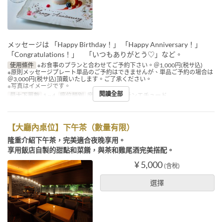
メッセージは 「Happy Birthday！」 「Happy Anniversary！」
「Congratulations！」 「いつもありがとう♡」など。
使用條件
※お食事のプランと合わせてご予約下さい。＠1,000円(税サ込)
※原則メッセージプレート単品のご予約はできませんが、単品ご予約の場合は
＠3,000円(税サ込)頂戴いたします。ご了承ください。
※写真はイメージです。
閱讀全部
最大下單數
1 ~ 4
座位類別
席指定なし, グランエチュード
【大廳內桌位】下午茶（數量有限）
隆重介紹下午茶，完美適合夜晚享用。
享用飯店自製的甜點和菜餚，與茶和雞尾酒完美搭配。
¥ 5,000
(含稅)
選擇