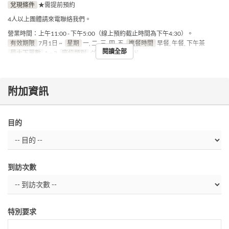
兌現條件
★需提前預約
4人以上團體請來電聯絡我們。
營業時間：上午11:00 - 下午5:00（線上預約截止時間為下午4:30）。
有效期限
7月1日 ~
星期
一, 二, 三, 四, 五
進餐時間
早餐, 午餐, 下午茶
閱讀全部
最大下單數
1 ~ 3
座位類別
グランエチュード
附加資訊
目的
到訪次數
特別要求