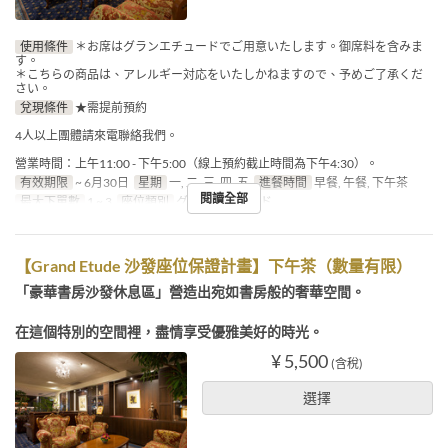
使用條件
＊お席はグランエチュードでご用意いたします。御席料を含みま
す。
＊こちらの商品は、アレルギー対応をいたしかねますので、予めご了承くだ
さい。
兌現條件
★需提前預約
4人以上團體請來電聯絡我們。
營業時間：上午11:00 - 下午5:00（線上預約截止時間為下午4:30）。
有效期限
~ 6月30日
星期
一, 二, 三, 四, 五
進餐時間
早餐, 午餐, 下午茶
閱讀全部
最大下單數
1 ~ 3
座位類別
グランエチュード
【Grand Etude 沙發座位保證計畫】下午茶（數量有限）
「豪華書房沙發休息區」營造出宛如書房般的奢華空間。
在這個特別的空間裡，盡情享受優雅美好的時光。
¥ 5,500
(含稅)
選擇