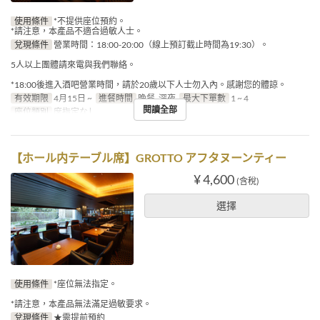
使用條件
*不提供座位預約。
*請注意，本產品不適合過敏人士。
兌現條件
營業時間：18:00-20:00（線上預訂截止時間為19:30）。
5人以上團體請來電與我們聯絡。
*18:00後進入酒吧營業時間，請於20歲以下人士勿入內。感謝您的體諒。
有效期限
4月15日 ~
進餐時間
晚餐, 深夜
最大下單數
1 ~ 4
閱讀全部
座位類別
席指定なし
【ホール内テーブル席】GROTTO アフタヌーンティー
¥ 4,600
(含稅)
選擇
使用條件
*座位無法指定。
*請注意，本產品無法滿足過敏要求。
兌現條件
★需提前預約