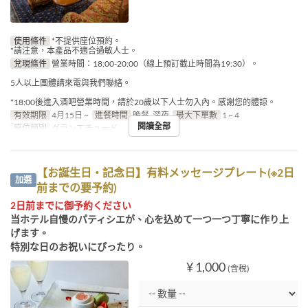
使用條件
*不提供座位預約。
*請注意，本產品不適合過敏人士。
兌現條件
營業時間：18:00-20:00（線上預訂截止時間為19:30）。
5人以上團體請來電與我們聯絡。
*18:00後進入酒吧營業時間，請於20歲以下人士勿入內。感謝您的體諒。
有效期限
4月15日 ~
進餐時間
晚餐, 深夜
最大下單數
1 ~ 4
閱讀全部
座位類別
グランエチュード
【お誕生日・記念日】有料メッセージプレート(※2日
加選
前までの要予約)
2日前までに御予約ください
当ホテル自慢のパティシエが、心を込めて一つ一つ丁寧に作り上
げます。
特別な日のお祝いにぴったり。
¥ 1,000
(含稅)