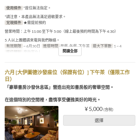
使用條件
*座位無法指定。
*請注意，本產品無法滿足過敏要求。
兌現條件
★需提前預約
營業時間：上午 11:00 至下午 5:00（線上最後預約時間為下午 4:30）
5 人以上團體請來電與我們聯絡。
有效期限
~ 6月30日
進餐時間
早餐, 午餐, 下午茶
最大下單數
1 ~ 4
閱讀全部
座位類別
席指定なし
六月 [大伊圖德沙發座位（保證有位）] 下午茶（僅限工作
日）
「豪華書房沙發休息區」營造出宛如書房般的奢華空間。
在這個特別的空間裡，盡情享受優雅美好的時光。
¥ 5,000
(含稅)
選擇