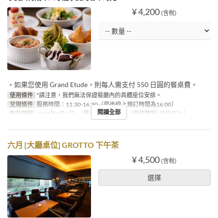
¥ 4,200
(含稅)
・如果您使用 Grand Etude，則每人需支付 550 日圓的餐桌費。
使用條件
*請注意，我們無法保證餐廳內的具體座位安排。
兌現條件
服務時間：11:30-16:30（最後線上預訂時間為16:00）
閱讀全部
有效期限
2025年4月1日 ~
最大下單數
1 ~ 6
座位類別
席指定なし
六月 [大廳桌位] GROTTO 下午茶
¥ 4,500
(含稅)
選擇