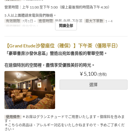
營業時間：上午 11:00 至下午 5:00（線上最後預約時間為下午 4:30）
5 人以上團體請來電與我們聯絡。
有效期限
7月1日 ~
進餐時間
早餐, 午餐, 下午茶
最大下單數
1 ~ 4
閱讀全部
座位類別
席指定なし
【Grand Etude沙發座位（確保）】下午茶（僅限平日）
「豪華書房沙發休息區」營造出宛如書房般的奢華空間。
在這個特別的空間裡，盡情享受優雅美好的時光。
¥ 5,100
(含稅)
選擇
使用條件
＊お席はグランエチュードでご用意いたします。御席料を含みま
す。
＊こちらの商品は、アレルギー対応をいたしかねますので、予めご了承くだ
さい。