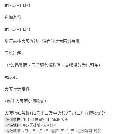
■17:00-18:00
夜间游览
■18:00-18:30
步行前往大阪宾馆，沿途欣赏大阪城美景
导览讲解。
（*如遇暴雨，导游服务将取消，交通将改为出租车）
■18:45-
大阪宾馆晚餐
<前往大阪历史博物馆>
大阪地铁谷町线2号出口及中央线9号出口均在博物馆外
使用條件
*所列价格需另加 10% 服务费。
兌現條件
至少需提前7天预订。
有效期限
7月26日, 8月7日
星期
五, 六, 日
進餐時間
晚餐