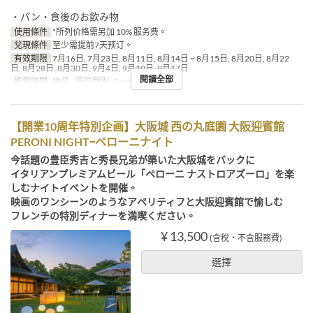
・パン・食後のお飲み物
使用條件
*所列价格需另加 10% 服务费。
兌現條件
至少需提前7天预订。
有效期限
7月16日, 7月23日, 8月11日, 8月14日 ~ 8月15日, 8月20日, 8月22
日, 8月28日, 8月30日, 9月4日, 9月10日, 9月17日
閱讀全部
進餐時間
晚餐
座位類別
Restaurant
【開業10周年特別企画】大阪城 西の丸庭園 大阪迎賓館
PERONI NIGHTｰペローニナイト
今話題の豊臣秀吉と秀長兄弟が築いた大阪城をバックに
イタリアンプレミアムビール「ペローニ ナストロアズーロ」を楽
しむナイトイベントを開催。
映画のワンシーンのようなアペリティフと大阪迎賓館で愉しむ
フレンチの特別ディナーを満喫ください。
¥ 13,500
(含稅・不含服務費)
選擇