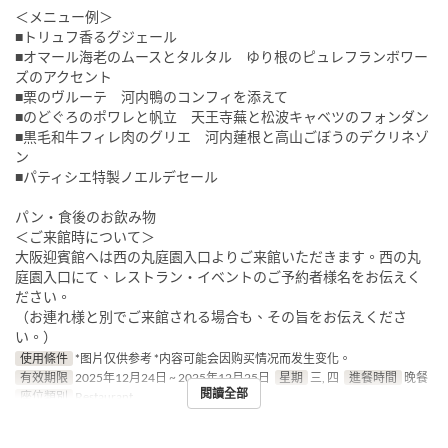
＜メニュー例＞
■トリュフ香るグジェール
■オマール海老のムースとタルタル ゆり根のピュレフランボワー
ズのアクセント
■栗のヴルーテ 河内鴨のコンフィを添えて
■のどぐろのポワレと帆立 天王寺蕪と松波キャベツのフォンダン
■黒毛和牛フィレ肉のグリエ 河内蓮根と高山ごぼうのデクリネゾ
ン
■パティシエ特製ノエルデセール
パン・食後のお飲み物
＜ご来館時について＞
大阪迎賓館へは西の丸庭園入口よりご来館いただきます。西の丸
庭園入口にて、レストラン・イベントのご予約者様名をお伝えく
ださい。
（お連れ様と別でご来館される場合も、その旨をお伝えくださ
い。）
使用條件
*图片仅供参考 *内容可能会因购买情况而发生变化。
有效期限
2025年12月24日 ~ 2025年12月25日
星期
三, 四
進餐時間
晚餐
閱讀全部
座位類別
Restaurant