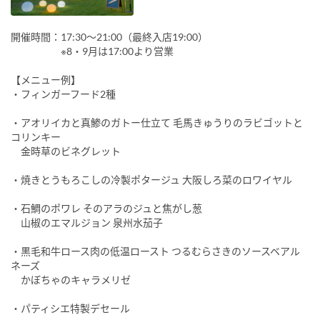
開催時間：17:30～21:00（最終入店19:00）
※8・9月は17:00より営業
【メニュー例】
・フィンガーフード2種
・アオリイカと真鯵のガトー仕立て 毛馬きゅうりのラビゴットと
コリンキー
金時草のビネグレット
・焼きとうもろこしの冷製ポタージュ 大阪しろ菜のロワイヤル
・石鯛のポワレ そのアラのジュと焦がし葱
山椒のエマルジョン 泉州水茄子
・黒毛和牛ロース肉の低温ロースト つるむらさきのソースベアル
ネーズ
かぼちゃのキャラメリゼ
・パティシエ特製デセール