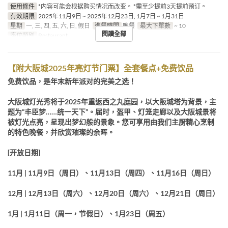
使用條件
*内容可能会根据购买情况而改变。 *需至少提前3天提前预订。
有效期限
2025年11月9日 ~ 2025年12月23日, 1月7日 ~ 1月31日
星期
一, 三, 四, 五, 六, 日, 假日
進餐時間
晚餐
最大下單數
~ 10
閱讀全部
座位類別
Restaurant
【附大阪城2025年亮灯节门票】全套餐点+免费饮品
免费饮品，是年末新年派对的完美之选！
大阪城灯光秀将于2025年重返西之丸庭园，以大阪城塔为背景，主
题为“丰臣梦……统一天下”。届时，盔甲、灯笼走廊以及大阪城景将
被灯光点亮，呈现出梦幻般的景象。您可享用由我们主厨精心烹制
的特色晚餐，并欣赏璀璨的余晖。
[开放日期]
11月 | 11月9日（周日）、11月13日（周四）、11月16日（周日）
12月 | 12月13日（周六）、12月20日（周六）、12月21日（周日）
1月 | 1月11日（周一，节假日）、1月23日（周五）