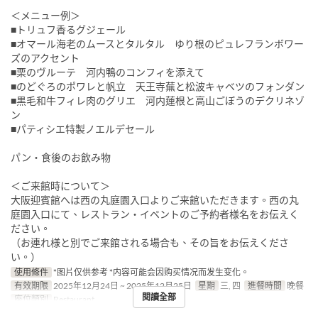
＜メニュー例＞
■トリュフ香るグジェール
■オマール海老のムースとタルタル ゆり根のピュレフランボワー
ズのアクセント
■栗のヴルーテ 河内鴨のコンフィを添えて
■のどぐろのポワレと帆立 天王寺蕪と松波キャベツのフォンダン
■黒毛和牛フィレ肉のグリエ 河内蓮根と高山ごぼうのデクリネゾ
ン
■パティシエ特製ノエルデセール
パン・食後のお飲み物
＜ご来館時について＞
大阪迎賓館へは西の丸庭園入口よりご来館いただきます。西の丸
庭園入口にて、レストラン・イベントのご予約者様名をお伝えく
ださい。
（お連れ様と別でご来館される場合も、その旨をお伝えくださ
い。）
使用條件
*图片仅供参考 *内容可能会因购买情况而发生变化。
有效期限
2025年12月24日 ~ 2025年12月25日
星期
三, 四
進餐時間
晚餐
閱讀全部
座位類別
Restaurant