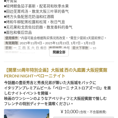
■开胃菜
■轻烤鲣鱼茄子慕斯，配茗荷和秋季水果
■田边芜菁鸡汤，散发大阪三叶草的香气
■烤方头鱼配葱花奶油和红酒精
■烤和牛柳配黑松露和松茸，秋日气息
■无花果和戈贡佐拉奶酪，散发香料的香气
■面包和餐后饮品
使用條件
*内容可能会根据购买情况而改变。 *需至少提前3天提前预订。
有效期限
2025年11月9日 ~ 2025年12月23日, 1月7日 ~ 1月31日
星期
一, 三, 四, 五, 六, 日, 假日
進餐時間
晚餐
最大下單數
~ 10
閱讀全部
座位類別
Restaurant
【開業10周年特別企画】大阪城 西の丸庭園 大阪迎賓館
PERONI NIGHTｰペローニナイト
今話題の豊臣秀吉と秀長兄弟が築いた大阪城をバックに
イタリアンプレミアムビール「ペローニ ナストロアズーロ」を楽
しむナイトイベントを開催。
映画のワンシーンのようなアペリティフと大阪迎賓館で愉しむ
フレンチの特別ディナーを満喫ください。
¥ 10,000
(含稅・不含服務費)