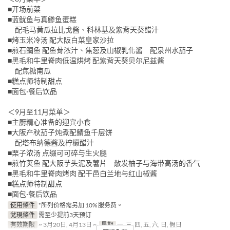
■开场前菜
■蓝鱿鱼与真鲹鱼蛋糕
配毛马黄瓜拉比戈酱、科林基及紫背天葵醋汁
■烤玉米冷汤 配大阪白菜皇家沙拉
■煎石鲷鱼 配鱼骨浓汁、焦葱及山椒乳化酱 配泉州水茄子
■黑毛和牛里脊肉低温烘烤 配紫背天葵贝尔尼兹酱
配焦糖南瓜
■糕点师特制甜点
■面包·餐后饮品
＜9月至11月菜单＞
■主厨精心准备的迎宾小食
■大阪产秋茄子炖煮配鲭鱼千层饼
配塔布纳德酱及柠檬醋汁
■栗子浓汤 点缀可可碎与生火腿
■煎竹荚鱼 配大阪芋头泥及薯片 散发柚子与海带高汤的香气
■黑毛和牛里脊肉烤肉 配干邑白兰地与红山椒酱
■糕点师特制甜点
■面包·餐后饮品
使用條件
*所列价格需另加 10% 服务费。
兌現條件
需至少提前3天预订
有效期限
~ 3月20日, 4月13日 ~
星期
一, 三, 四, 五, 六, 日, 假日