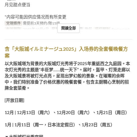
月见甜点便当
*内容可能因供应情况而有所变更
兌現條件
需提前3天预约/限15组
閱讀全部
有效期限
2025年10月6日
星期
一
進餐時間
晚餐
座位類別
Restaurant
含「大阪城イルミナージュ2025」入场券的全套餐晚餐方
案
以大阪城塔为背景的大阪城灯光秀将于2025年重返西之丸庭园。本
次灯光秀的主题是“丰臣梦……统一天下”。届时，盔甲、灯笼走廊以
及大阪城景将被灯光点亮，呈现出梦幻般的景象。在璀璨的余晖
中，我们特别准备了价格优惠的晚餐套餐，包含主厨精心烹制的招
牌全套菜肴。
[开放日期]
12月 | 12月13日（周六）、12月20日（周六）、1月21日（周日）
1月 | 1月11日（周一，日本法定假日）、1月23日（周五）
▼大阪城灯光秀官网