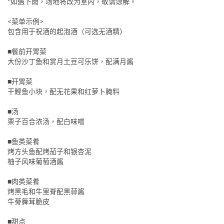
*如遇下雨，场地将改为室内，敬请谅解。
<菜单示例>
包含用于祝酒的起泡酒（可选无酒精）
■餐前开胃菜
大份沙丁鱼和赏月土豆可乐饼，配满月酱
■开胃菜
干鲣鱼小块，配无花果和红萝卜腌料
■汤
栗子百合浓汤，配白味噌
■鱼类菜肴
烤方头鱼配烤茄子和银杏泥
柚子风味葡萄酒酱
■肉类菜肴
烤黑毛和牛里脊配黑蒜酱
牛蒡舞茸脆皮
■甜点