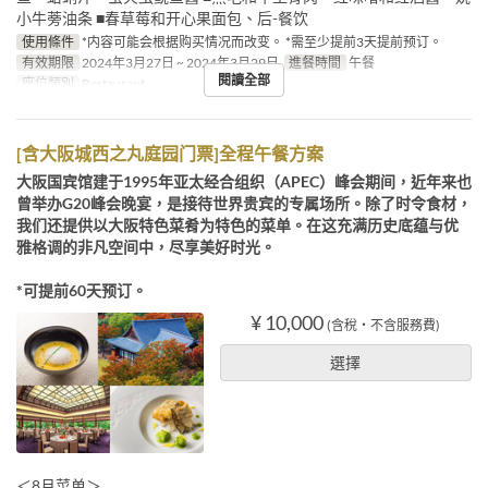
小牛蒡油条 ■春草莓和开心果面包、后-餐饮
使用條件
*内容可能会根据购买情况而改变。 *需至少提前3天提前预订。
有效期限
2024年3月27日 ~ 2024年3月29日
進餐時間
午餐
閱讀全部
座位類別
Restaurant
[含大阪城西之丸庭园门票]全程午餐方案
大阪国宾馆建于1995年亚太经合组织（APEC）峰会期间，近年来也
曾举办G20峰会晚宴，是接待世界贵宾的专属场所。除了时令食材，
我们还提供以大阪特色菜肴为特色的菜单。在这充满历史底蕴与优
雅格调的非凡空间中，尽享美好时光。
*可提前60天预订。
¥ 10,000
(含稅・不含服務費)
選擇
＜8月菜单＞