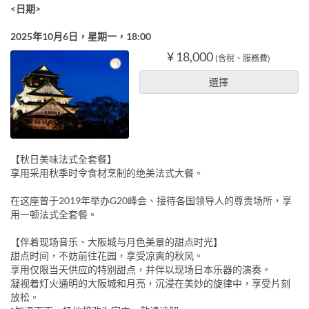
<日期>
2025年10月6日，星期一，18:00
¥ 18,000
(含稅、服務費)
選擇
【秋日美味法式全套餐】
享用采用秋季时令食材烹制的绝美法式大餐。
在这座曾于2019年举办G20峰会、接待各国领导人的尊贵场所，享
用一顿法式全套餐。
【伴着现场音乐、大阪城与月色美景的甜点时光】
甜点时间，不妨前往花园，享受凉爽的秋风。
享用仅限当天供应的特别甜点，并伴以现场日本乐器的演奏。
凝视着灯火通明的大阪城和月亮，沉浸在美妙的旋律中，享受片刻
放松。