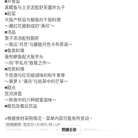
■开胃菜
真鳕鱼与土豆泥配舒芙蕾炸丸子
■前菜
大阪产秋茄与鲭鱼的千层料理
～藏红花酱制成的“满月”～
■汤品
栗子浓汤配煎鹅肝
～南瓜“月亮”与朦胧月色卡布奇诺～
■鱼类料理
香煎鲹鱼配大阪芋头
～向“芋名月”致敬之作～
■肉类料理
干邑酒与红花椒调味的和牛里脊
～黄萝卜“满月”与枯草中的芒草～
■甜点
赏月拼盘
～秋夜中的六种甜蜜滋味～
■面包及餐后饮品
※根据食材采购情况，菜单内容可能有所变动。
兌現條件
需提前3天预约/限15组
閱讀全部
有效期限
9月25日
星期
五
進餐時間
晚餐
座位類別
Restaurant