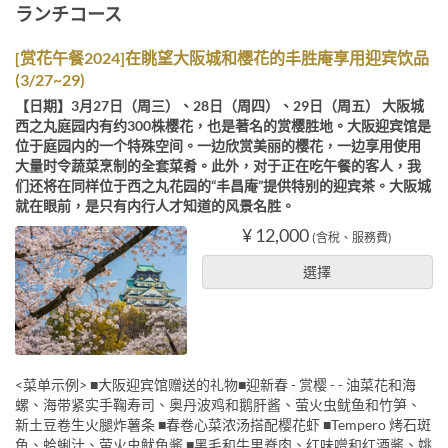
ランチコース
[赏花午餐2024]在眺望大阪城和樱花的丰胜庵享用迎宾饮品
(3/27~29)
【日期】3月27日（周三）、28日（周四）、29日（周五） 大阪城
西之丸庭园内有约300株樱花，也是著名的赏樱胜地。大阪迎宾馆是
位于庭园内的一个特殊空间。一边欣赏美丽的樱花，一边享用使用
大量时令蔬菜烹制的全套菜肴。此外，对于正在吃午餐的客人，我
们还将在同样位于西之丸花园的“丰昌庵”提供特别的迎宾茶。大阪城
就在眼前，是只有内行人才知道的风景名胜。
¥ 12,000
(含稅、服務費)
選擇
<菜单示例> ■大阪迎宾馆赠送的礼物■迎新春 - 赏樱 - - 油菜花和海
螺、海带紧实手鞠寿司、奥丹波鸡和鹅肝酱、萤火虫鱿鱼和竹笋、
新土豆卷生火腿炸薯条 ■春卷心菜浓汤搭配樱花虾 ■Tempero 烤石斑
鱼、蛤蜊汁、萤火虫鱿鱼酱 ■黑毛和牛里脊肉、红味噌和红酒酱、姚