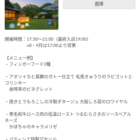
選擇
開催時間：17:30～21:00（最終入店19:00）
※8・9月は17:00より営業
【メニュー例】
・フィンガーフード2種
・アオリイカと真鯵のガトー仕立て 毛馬きゅうりのラビゴットと
コリンキー
金時草のビネグレット
・焼きとうもろこしの冷製ポタージュ 大阪しろ菜のロワイヤル
・黒毛和牛ロース肉の低温ロースト つるむらさきのソースベアル
ネーズ
かぼちゃのキャラメリゼ
・パティシエ特製デセール