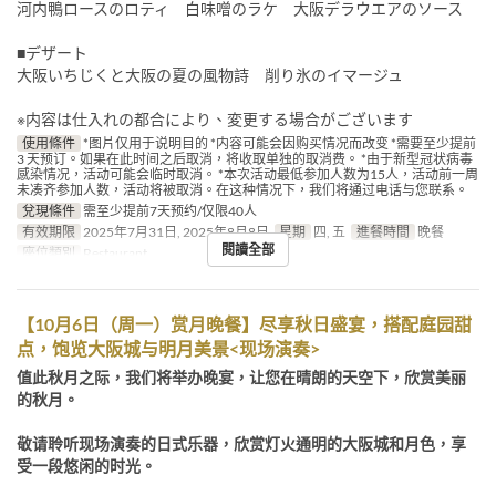
河内鴨ロースのロティ 白味噌のラケ 大阪デラウエアのソース
■デザート
大阪いちじくと大阪の夏の風物詩 削り氷のイマージュ
※内容は仕入れの都合により、変更する場合がございます
使用條件
*图片仅用于说明目的 *内容可能会因购买情况而改变 *需要至少提前
3 天预订。如果在此时间之后取消，将收取单独的取消费。 *由于新型冠状病毒
感染情况，活动可能会临时取消。 *本次活动最低参加人数为15人，活动前一周
未凑齐参加人数，活动将被取消。在这种情况下，我们将通过电话与您联系。
兌現條件
需至少提前7天预约/仅限40人
有效期限
2025年7月31日, 2025年8月8日
星期
四, 五
進餐時間
晚餐
閱讀全部
座位類別
Restaurant
【10月6日（周一）赏月晚餐】尽享秋日盛宴，搭配庭园甜
点，饱览大阪城与明月美景<现场演奏>
值此秋月之际，我们将举办晚宴，让您在晴朗的天空下，欣赏美丽
的秋月。
敬请聆听现场演奏的日式乐器，欣赏灯火通明的大阪城和月色，享
受一段悠闲的时光。