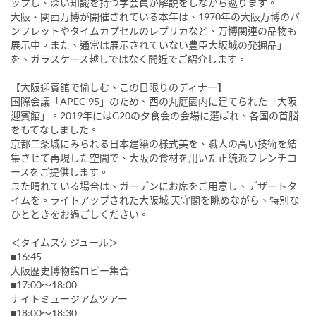
ップし、深い知識を持つ学芸員が解説をしながら巡ります。
大阪・関西万博が開催されている本年は、1970年の大阪万博のパ
ンフレットやタイムカプセルのレプリカなど、万博関連の品物も
展示中。また、通常は展示されていない豊臣大坂城の発掘品」
を、ガラスケース越しではなく間近でご紹介します。
【大阪迎賓館で愉しむ、この日限りのディナー】
国際会議「APEC’95」のため、西の丸庭園内に建てられた「大阪
迎賓館」。2019年にはG20の夕食会の会場に選ばれ、各国の首脳
をもてなしました。
京都二条城にみられる日本建築の様式美を、職人の高い技術を結
集させて再現した空間で、大阪の食材を用いた正統派フレンチコ
ースをご提供します。
また晴れている場合は、ガーデンにお席をご用意し、デザートタ
イムを。ライトアップされた大阪城 天守閣を眺めながら、特別な
ひとときをお過ごしください。
＜タイムスケジュール＞
■16:45
大阪歴史博物館ロビー集合
■17:00～18:00
ナイトミュージアムツアー
■18:00～18:30