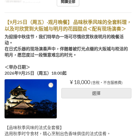
閱讀全部
座位類別
Restaurant
【9月25日（周五）·观月晚餐】 品味秋季风味的全套料理，
以及可欣赏到大阪城与明月的花园甜点＜配有现场演奏＞
为迎接中秋佳节，我们特举办一场可尽情欣赏秋夜明月的晚餐活
动。
在日式乐器的现场演奏声中，伴随着被灯光点缀的大阪城与皎洁的
明月，愿您度过一段惬意难忘的时光。
＜举办日期＞
2026年9月25日（周五）18:00起
¥ 18,000
(含稅・不含服務費)
選擇
【品味秋季风味的法式全套餐】
选用秋季时令食材，精心烹制出色香味俱佳的法式佳肴。