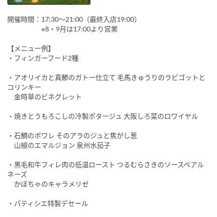
開催時間：17:30～21:00（最終入店19:00）
※8・9月は17:00より営業
【メニュー例】
・フィンガーフード2種
・アオリイカと真鯵のガトー仕立て 毛馬きゅうりのラビゴットと
コリンキー
金時草のビネグレット
・焼きとうもろこしの冷製ポタージュ 大阪しろ菜のロワイヤル
・石鯛のポワレ そのアラのジュと焦がし葱
山椒のエマルジョン 泉州水茄子
・黒毛和牛フィレ肉の低温ロースト つるむらさきのソースベアル
ネーズ
かぼちゃのキャラメリゼ
・パティシエ特製デセール