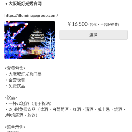
▼大阪城灯光秀官网
https://illuminagegroup.com/
¥ 16,500
(含稅・不含服務費)
選擇
<套餐包含>
・大阪城灯光秀门票
・全套晚餐
・免费饮品
<饮品>
・一杯起泡酒（用于祝酒）
・2小时免费饮品（啤酒、白葡萄酒、红酒、清酒、威士忌、烧酒、
3种鸡尾酒、软饮）
<菜单示例>