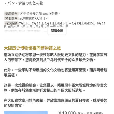
・パン・食後のお飲み物
使用條件
*所列价格需另加 10% 服务费。
兌現條件
至少需提前7天预订。
有效期限
7月16日, 7月23日, 8月11日, 8月14日 ~ 8月15日, 8月20日, 8月22
日, 8月28日, 8月30日, 9月4日, 9月10日, 9月17日
閱讀全部
進餐時間
晚餐
座位類別
Restaurant
大阪历史博物馆夜间博物馆之旅
这场互动活动将带您一次性领略大阪历史文化的魅力。在博学策展
人的带领下，您将欣赏到从飞鸟时代至今的众多珍贵文物。
此外，一些平时不常展出的文化文物也将近距离呈现，而非隔着玻
璃展柜。
这是一次难得的机会，让您得以一睹展现丰臣大阪城辉煌的珍贵文
物，例如在城堡主塔附近发掘出的丰臣大阪城遗址。
在大阪宾馆享用特色晚餐，并欣赏精彩纷呈的夏日夜晚，感受美妙
的视听盛宴。
¥ 18,000
(含稅・不含服務費)