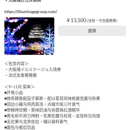
https://illuminagegroup.com/
¥ 13,500
(含稅・不含服務費)
選擇
＜包含内容＞
・大阪城イルミナージュ入场券
・法式全套餐晚餐
＜9~11月 菜单＞
■开胃小品
■微炙鲣鱼配茄子慕斯，配以茗荷风味格雷克酱与秋果
■田边小蕪与鸡肉高汤，点缀大阪三叶香气
■带鳞烤甘鯛，葱味奶油与赤霞珠红酒精华
■黑毛和牛菲力烤制，佐黑松露与松茸，呈现秋日风情
■无花果与戈贡佐拉，辅以香料香气
■面包与餐后饮品