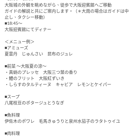
大阪城の外観を眺めながら、徒歩で大阪迎賓館へご移動
ガイドの解説と共にご案内します。（＊大雨の場合はガイドは中
止し、タクシー移動）
■18:45～
大阪迎賓館にてディナー
＜メニュー例＞
■アミューズ
夏雲丹 じゅんさい 昆布のジュレ
■前菜 ～大阪夏の涼～
・真蛸のプレッセ 大阪三つ葉の香り
・鱧のフリット 大阪紅ずいき
・しらすのタルティーヌ キャビア レモンとケイパー
■スープ
八尾枝豆のポタージュとうなぎ
■魚料理
伊佐木のポワレ 毛馬きゅうりと泉州水茄子のラタトゥイユ
■肉料理