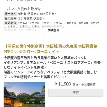
・パン・食後のお飲み物
使用條件
*所列价格需另加 10% 服务费。
兌現條件
至少需提前7天预订。
有效期限
7月16日, 7月23日, 8月11日, 8月14日 ~ 8月15日, 8月20日, 8月22
日, 8月28日, 8月30日, 9月4日, 9月10日, 9月17日
閱讀全部
進餐時間
晚餐
座位類別
Restaurant
【開業10周年特別企画】大阪城 西の丸庭園 大阪迎賓館
PERONI NIGHTｰペローニナイト
今話題の豊臣秀吉と秀長兄弟が築いた大阪城をバックに
イタリアンプレミアムビール「ペローニ ナストロアズーロ」を楽
しむナイトイベントを開催。
映画のワンシーンのようなアペリティフと大阪迎賓館で愉しむ
フレンチの特別ディナーを満喫ください。
¥ 11,500
(含稅・不含服務費)
選擇