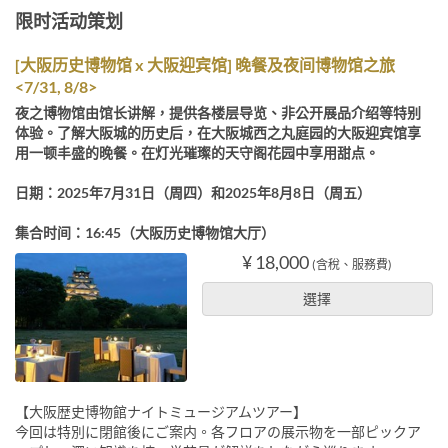
限时活动策划
[大阪历史博物馆 x 大阪迎宾馆] 晚餐及夜间博物馆之旅
<7/31, 8/8>
夜之博物馆由馆长讲解，提供各楼层导览、非公开展品介绍等特别
体验。了解大阪城的历史后，在大阪城西之丸庭园的大阪迎宾馆享
用一顿丰盛的晚餐。在灯光璀璨的天守阁花园中享用甜点。
日期：2025年7月31日（周四）和2025年8月8日（周五）
集合时间：16:45（大阪历史博物馆大厅）
¥ 18,000
(含稅、服務費)
選擇
【大阪歴史博物館ナイトミュージアムツアー】
今回は特別に閉館後にご案内。各フロアの展示物を一部ピックア