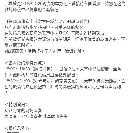
此处曾是2019年G20晚宴的举办地，曾接待各国首脑。请您在这高
雅的环境中尽情享用全套餐吧。
【在现场演奏中欣赏大阪城与明月的甜点时光】
甜点时段请移步至花园中，感受清爽的秋风。
在传统乐器的现场演奏声中，品尝当天限定的特别甜点。
仰望被灯光点缀的大阪城与皎洁明月，沉浸于优美的旋律之中，享
受这惬意时光。
※如遇雨天，活动将在室内进行，敬请谅解。
＜各时段的观赏亮点＞
18:00〜18:30（魔幻时刻）：日落之后，天空中仍残留着一丝蓝
色，此时初升的红色满月显得格外醒目。
18:30〜21:00（灯光与明月的完美交融）：天守阁被灯光照亮，白
色的城墙倒映在夜空中；此时高高悬挂的圆满明月也最为美丽动
人。
＜特别演出＞
尺八与琴的现场演奏
表演者：尺八演奏家 井本朝山先生
＜菜单示例＞