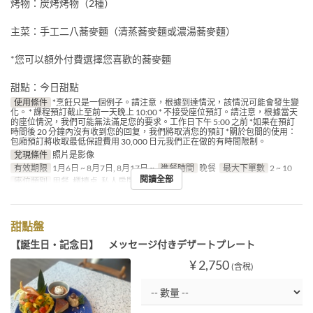
烤物：炭烤烤物（2種）
主菜：手工二八蕎麥麵（清蒸蕎麥麵或濃湯蕎麥麵）
*您可以額外付費選擇您喜歡的蕎麥麵
甜點：今日甜點
使用條件
*烹飪只是一個例子。請注意，根據到達情況，該情況可能會發生變
化。 * 課程預訂截止至前一天晚上 10:00 * 不接受座位預訂。請注意，根據當天
的座位情況，我們可能無法滿足您的要求。工作日下午 5:00 之前 *如果在預訂
時間後 20 分鐘內沒有收到您的回复，我們將取消您的預訂 *關於包間的使用：
包廂預訂將收取最低保證費用 30,000 日元我們正在做的有時間限制。
兌現條件
照片是影像
有效期限
1月6日 ~ 8月7日, 8月17日 ~
進餐時間
晚餐
最大下單數
2 ~ 10
閱讀全部
座位類別
用餐, 櫃檯桌, 私人房間
甜點盤
【誕生日・記念日】 メッセージ付きデザートプレート
¥ 2,750
(含稅)