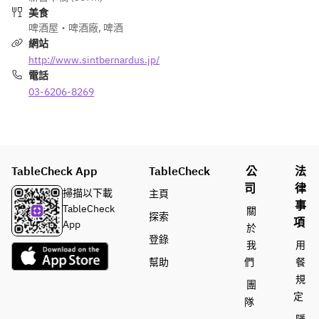
容が変わる可
ックア
ュース/グレ
ケジュ
美食
能性がござい
イステ
ープフルーツ
啤酒屋・啤酒廠
,
啤酒
ールの
ます。
ーキ
ジュース/パ
網站
関係
イナップルジ
上、内
http://www.sintbernardus.jp/
■おすすめ
【DRIN
ュース/トマ
容が変
電話
柚子ジントニ
K】
トジュース/
わる可
03-6206-8269
ック/林檎と
■ビール
ウーロン茶/
能性が
カンパリのフ
・サン
コカコーラ/
ござい
ィズ/アメリ
トリー
ジンジャーエ
ます。
カンレモネー
生
ール)
※自社直
ド
・RIO 
輸入ビ
TableCheck App
TableCheck
公
法
■レモンサワ
Brewing 
+700円（税
ールは
司
律
ー
ビール
掃描以下載
主頁
込）で飲み放
輸入の
事
ドライレモン
・ベル
TableCheck
關
題を30分延
関係
探索
サワー /ブル
ギービ
項
App
於
長出来ます
上、内
ーレモンサワ
ール
登錄
我
用
※ご予約の状
容が変
ー/カンパリ
※人気の
幫助
們
餐
況でお受けで
わる可
レモンサワー
「RIO 
きない場合も
能性が
規
■カクテル
Brewing
團
ございます。
ござい
定
リキュール
のビー
隊
お1人様1フ
ます。
（ウォッカ/
ル」は