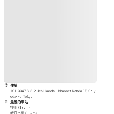
リ・ロリマ
ル
■ビール
のディ
ー・シラー
・サントリー
ップ
ズ・カベル
【DRIN
生
・ムー
ネ）
K】
・RIO 
ル貝の
■ビール
Brewing ビー
白ワイ
■自家製サン
・サン
ル1種
ン蒸し
グリア
トリー
・ベルギービ
・ムー
・赤/白　サ
生
ール1種
ル貝の
ングリア 
・RIO 
※人気の
出汁で
Brewing 
「RIO 
お造り
■カクテル
ビール1
Brewingのビ
するパ
(レモンサワ
種
ール」は醸造
ルミジ
ー/ハイボー
・ベル
スケジュール
ャーノ
ル/カシス/カ
ギービ
路線
の関係上、内
リゾッ
ンパリ/ピー
ール1種
容が変わる可
ト
チ/ジン/ウォ
※人気の
住址
能性がござい
・ソー
ッカ/その他) 
「RIO 
101-0047 3-6-2 Uchi-kanda, Urbannet Kanda 1F, Chiy
ます。
セージ
Brewing
oda-ku, Tokyo
※自社直輸入
のグリ
■ソフトドリ
のビー
最近的車站
ビールは輸入
ル
ンク各種
ル」は
神田 (195m)
の関係上、内
・チャ
(オレンジジ
醸造ス
新日本橋 (367m)