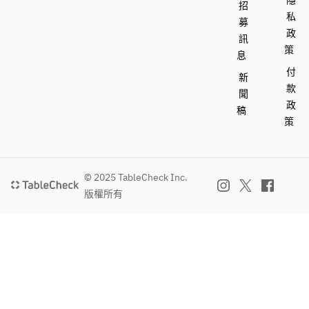
隱
招
ード制
ジン/ライチ/
醸造ス
私
■おすす
募
カシス/カン
ケジュ
政
#オープンエ
め
訊
パリ）
ールの
策
ア
柚子ジ
息
割もの（ソー
関係
#駅近
ントニ
付
ダ/トニック
上、内
新
#カクテル充
ック/林
ウォーター/
容が変
款
聞
実
檎とカ
ジンジャーエ
わる可
政
稿
#昼から飲め
ンパリ
ール /コーラ/
能性が
策
る
のフィ
烏龍茶/オレ
ござい
ズ/アメ
ンジジュー
ます。
リカン
ス/グレープ
※自社直
レモネ
© 2025 TableCheck Inc.
フルーツジュ
輸入ビ
ード
ース）
版權所有
ールは
■レモン
■チューハイ
輸入の
サワー
ウーロンハ
関係
ドライ
イ/ジャスミ
上、内
レモン
ンハイ/ 緑茶
容が変
サワー /
ハイ 
わる可
ブルー
■ハイボール
能性が
レモン
ハイボール/
ござい