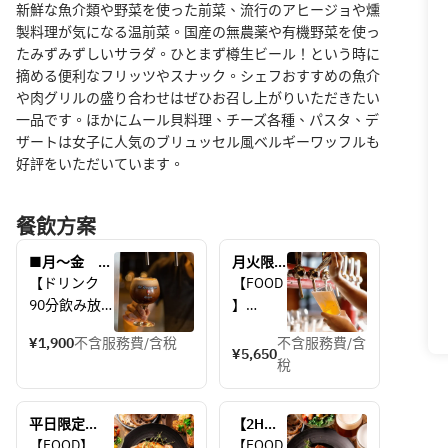
新鮮な魚介類や野菜を使った前菜、流行のアヒージョや燻
製料理が気になる温前菜。国産の無農薬や有機野菜を使っ
たみずみずしいサラダ。ひとまず樽生ビール！という時に
摘める便利なフリッツやスナック。シェフおすすめの魚介
や肉グリルの盛り合わせはぜひお召し上がりいただきたい
一品です。ほかにムール貝料理、チーズ各種、パスタ、デ
ザートは女子に人気のブリュッセル風ベルギーワッフルも
好評をいただいています。
餐飲方案
■月〜金　平
月火限
日18時まで
定【2H
【ドリンク　
【FOOD
の入店限定！
飲み放
90分飲み放
】
90分（70分
題】ク
題　70分
・ベル
LO）飲み放
ラフト
¥1,900
不含服務費/含稅
不含服務費/含
LO】
ギー産
¥5,650
題...1,900yen
ビール2
稅
芽キャ
種含む
■ビール
ベツの
ビール3
・モルツ
アンチ
種！カ
平日限定
【2H飲
ョビマ
ジュア
【2H飲み放
み放
【FOOD】
【FOOD