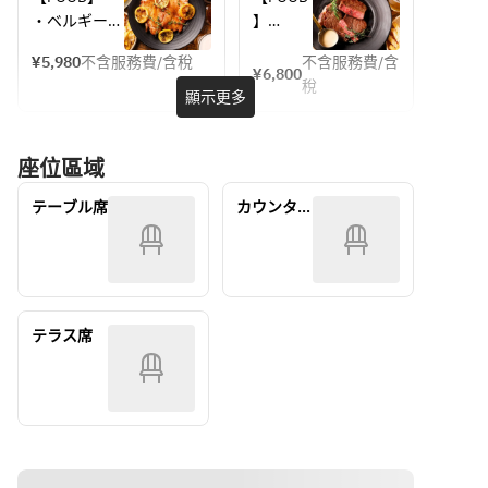
■ワイン
リネ
ルプラ
題】クラフト
題】ク
・ベルギー産
】
・スパークリ
・オリ
ン…
ビール2種含
ラフト
芽キャベツの
・マス
5650yen 
ング（アンジ
ーブ＆
むビール3
ビール5
¥5,980
不含服務費/含稅
不含服務費/含
アンチョビマ
カルポ
¥6,800
2名様～
種！スパーク
種含む
ュエールブリ
ナッツ
稅
リネ
ーネデ
顯示更多
リングやカク
ビール6
ュット/ポー
・水餃
・彩り野菜と
ィップ
テルも60種
種！ム
ルメッサー・
子ジェ
ケールのニー
胡桃と
以上飲み放
ール貝
ロゼ）
ノベー
座位區域
ス風サラダ
レーズ
題！定番コー
に牛肩
・白（オルテ
ゼソー
・水餃子ジェ
ンパン
ス…5980yen 
ロース
ンセビアン
ス　
テーブル席
カウンター
ノベーゼソー
・彩り
2名様～
ビステ
コ/セニョリ
・フォ
席
ッカの
ス　
野菜と
オ・デ・オル
ンタナ
プレミ
・フォンタナ
ケール
ガス/ネブリ
芋のベ
アムコ
芋のベルジャ
のニー
ナ・シャルド
ルジャ
ース…
ンフリッツ 2
ス風サ
6800yen 
ネ）
ンフリ
種のディップ
ラダ
テラス席
2名様～
・赤（オルテ
ッツ 2種
・ソーセージ
・フォ
ンセ・ロッ
のディ
のグリル
ンタナ
ソ/マルキ・
ップ
・レモンペッ
芋のベ
ド・ボーラ
・ソー
パーチキン
ルジャ
ン・シラー/
セージ
ンフリ
デ・ボルト
のグリ
【DRINK】
ッツ 2種