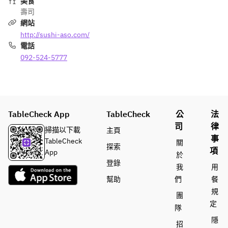
美食
the 
Please 
壽司
season.
note: 
網站
The 
http://sushi-aso.com/
menu 
電話
may 
092-524-5777
change 
dependi
ng on 
the 
season.
TableCheck App
TableCheck
公
法
司
律
Beverag
掃描以下載
主頁
事
es are 
TableCheck
關
探索
項
all-
App
於
inclusiv
登錄
我
用
e.
幫助
們
餐
規
團
定
隊
隱
招