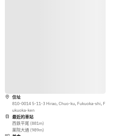
dessert 
aki 
seafood 
*Meals 
(Japane
nigiri; 
may 
se 
six 
change 
rolled 
seasona
dependi
omelet);
l 
ng on 
 aka-jiru 
dishes; 
the 
(red 
Tamago
season.
miso 
yaki 
soup); 
(Japane
seasona
se 
l 
omelet);
dessert.
路線
Please 
Akadash
note: 
i (red 
Menu 
住址
miso) 
810-0014 5-11-3 Hirao, Chuo-ku, Fukuoka-shi, F
items 
soup; 
ukuoka-ken
may 
seasona
最近的車站
change 
l 
西鉄平尾 (881m)
dependi
dessert.
薬院大通 (989m)
ng on 