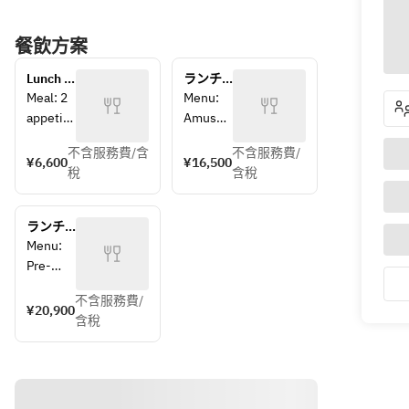
餐飲方案
Lunch 
ランチ
at 
￥15000
Meal: 2 
Menu: 
Sushi 
コース
appetiz
Amuse-
Aso
ers, 13 
bouche 
不含服務費/含
不含服務費/
pieces 
soup; 
¥6,600
¥16,500
稅
含稅
of 
11 
seasona
pieces 
l 
of 
ランチ
seafood 
seasona
￥19000
Menu: 
sushi, 
l 
インク
Pre-
red 
seafood 
ルーシ
meal 
miso 
nigiri; 
ブコー
不含服務費/
soup; 
¥20,900
ス
soup, 
six 
含稅
11 
rolled 
seasona
pieces 
egg, 
l 
of 
seasona
dishes; 
seasona
l 
tamagoy
l 