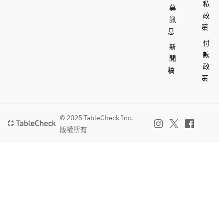
私
募
政
訊
策
息
付
新
款
聞
政
稿
策
© 2025 TableCheck Inc.
版權所有