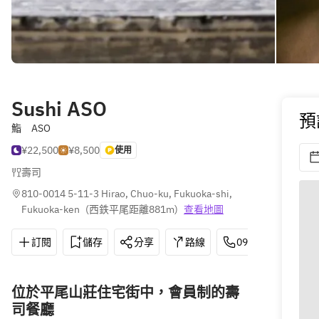
Sushi ASO
預
鮨 ASO
¥22,500
¥8,500
使用
壽司
810-0014 5-11-3 Hirao, Chuo-ku, Fukuoka-shi, 
Fukuoka-ken
(
西鉄平尾距離881m
)
查看地圖
訂閱
儲存
分享
路線
092-524-5777
位於平尾山莊住宅街中，會員制的壽
司餐廳