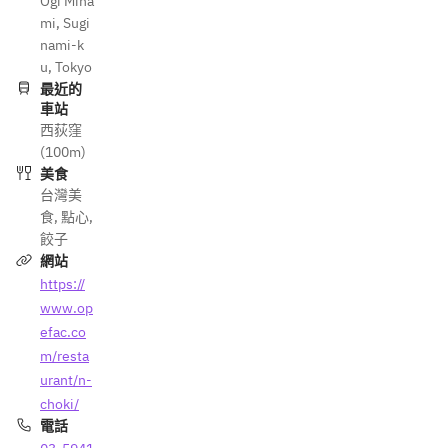
Ogi Mina
mi, Sugi
nami-k
u, Tokyo
最近的
車站
西荻窪
(100m)
美食
台灣美
食
,
點心
,
餃子
網站
https://
www.op
efac.co
m/resta
urant/n-
choki/
電話