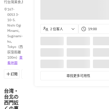
台灣美食
,
點心
,
餃子
167-
0053 3-
10-5. 
Nishi Ogi 
2 位客人
19:00
Minami, 
Suginami-
ku, 
Tokyo
(
西
荻窪距離
100m
)
查
看地圖
訂閱
儲存
分享
路線
03-5941-6480
尋找更多可用性
台湾・
台北の
西門近
くの裏