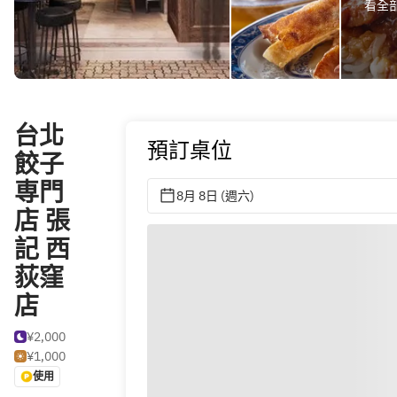
看全部 
台北
預訂桌位
餃子
専門
8月 8日 (週六)
店 張
記 西
荻窪
店
¥2,000
¥1,000
使用