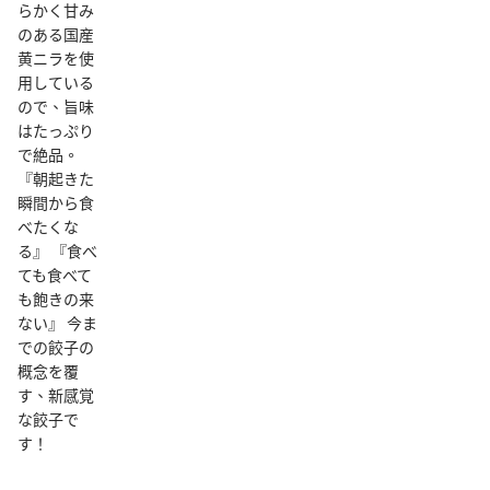
らかく甘み
のある国産
黄ニラを使
用している
ので、旨味
はたっぷり
で絶品。
『朝起きた
瞬間から食
べたくな
る』 『食べ
ても食べて
も飽きの来
ない』 今ま
での餃子の
概念を覆
す、新感覚
な餃子で
す！