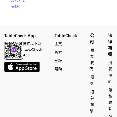
03-5941
-6480
TableCheck App
TableCheck
公
法
司
律
掃描以下載
主頁
事
TableCheck
關
探索
項
App
於
登錄
我
用
幫助
們
餐
規
團
定
隊
隱
招
私
募
政
訊
策
息