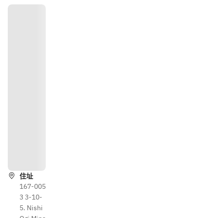
路
線
住址
167-005
3 3-10-
5. Nishi