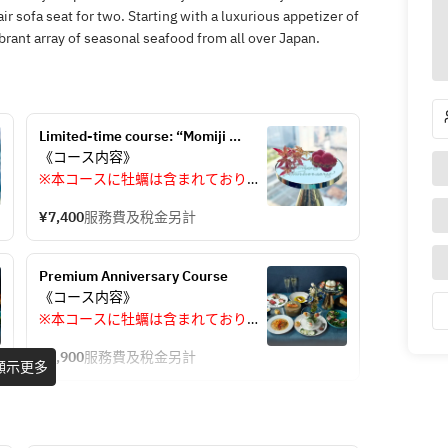
r sofa seat for two. Starting with a luxurious appetizer of
ibrant array of seasonal seafood from all over Japan.
Limited-time course: “Momiji 
Course”
《コース内容》
※本コースに牡蠣は含まれておりま
せん。
¥7,400
服務費及稅金另計
【アミューズ】生姜のスープ　蟹味
あんかけのだし巻き卵
【乾杯】オリジナルカクテル
Premium Anniversary Course
【前菜】ホタテのマリネ　カラスミ
《コース内容》
かけ
※本コースに牡蠣は含まれておりま
【前菜】トリュフ薫る   牛肉炙り　
せん。
【前菜】ズワイガニのタルタル
¥6,900
服務費及稅金另計
【アミューズ】生姜のスープ　蟹味
顯示更多
【前菜】サーモンのパニプリ
あんかけのだし巻き卵
【前菜】季節果実と生モッツァレラ
【乾杯】オリジナルカクテル
のカプレーゼ
【前菜】ホタテのマリネ　カラスミ
【サラダ】鮮魚と香味野菜のサラダ