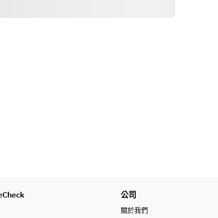
路線
■サーモンのレアカツ→海老のカダ
イフ包み揚げ
■黒毛和牛シンタマグリルと山形豚
のグリルのWメイン→黒毛和牛シン
タマグリルとサーモンのレアグリル
のWメイン
※写真の料理およびメニューはあく
までも一例です。
※コース内容は仕入れ状況により、
内容が異なる場合がございます。
※アレルギー対応は一切出来かねま
す。
eCheck
公司
關於我們