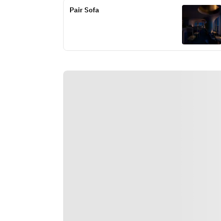
Rich Bisque
【スープ】真鯛のソテー　サフラン
Pair Sofa
[Main Course] Grilled Yamagata Pork 
スープ
Shoulder
【一品】サーモンのレアカツ
[Dessert] Signature Cloud Cake
【麺】濃厚うにいくら麺
[Tea] Herbal Tea
【メイン】黒毛和牛シンタマグリル
と山形豚のグリルのWメイン
*The dishes and menu shown in the 
【デザート】期間限定 クラウドケー
photos are examples only.
キ
*The course contents may vary 
【ティー】ニナス　マリーアントワ
depending on the ingredients 
ネット
available.
*We are unable to accommodate 
※写真の料理およびメニューはあく
allergies.
までも一例です。
※コース内容は仕入れ状況により、
内容が異なる場合がございます。
※アレルギー対応は一切出来かねま
す。