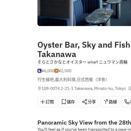
Oyster Bar, Sky and Fi
Takanawa
そらとさかなとオイスター wharf ニュウマン高輪
¥6,000
¥2,500
生蠔吧
,
義大利料理
,
日式西餐（洋食）
108-0074 2-21-1 Takanawa, Minato-ku, Tokyo
(
訂閱
儲存
分享
路線
Panoramic Sky View from the 28t
You'll feel as if you've been transported to a cave 