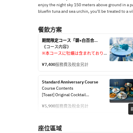
enjoy the night sky 150 meters above ground in a pai
bluefin tuna and sea urchin, you'll be treated to a v
餐飲方案
期間限定コース「碧×白百合
‐Ao×White lilly‐コース 」
《コース内容》
※本コースに牡蠣は含まれておりま
せん。
¥7,400
服務費及稅金另計
【アミューズ】生姜のスープ　蟹味
あんかけのだし巻き卵
【乾杯】オリジナルカクテル
Standard Anniversary Course
【前菜】ホタテのマリネ　カラスミ
Course Contents
かけ
[Toast] Original Cocktail
【前菜】トリュフ薫る   牛肉炙り　
[Appetizer] Assorted 4-Choice 
【前菜】ズワイガニのタルタル
¥5,900
服務費及稅金另計
Appetizer Platter
【前菜】サーモンのパニプリ
[Salad] Amberjack and Herb Salad
【前菜】季節果実と生モッツァレラ
[Dish] Rare Salmon Cutlet
のカプレーゼ
座位區域
[Noodles] Shrimp Cream Noodles in 
【サラダ】鮮魚と香味野菜のサラダ