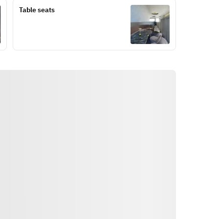
かけ
【スープ】真鯛のソテー　サフラン
Table seats
【前菜】トリュフ薫る   牛肉炙り　
スープ
【前菜】ズワイガニのタルタル
【一品】海老のカダイフ包み揚げ
【前菜】サーモンのパニプリ
【麺】濃厚うにいくら麺
【前菜】季節果実とモッツァレラの
【メイン】黒毛和牛シンタマグリル
カプレーゼ
とサーモンのレアグリルのWメイン
【サラダ】鮮魚と香味野菜のサラダ
【デザート】期間限定 クラウドケー
【スープ】真鯛のソテー　サフラン
キ
スープ
【ティー】ニナス　マリーアントワ
【一品】サーモンのレアカツ
ネット
【麺】濃厚うにいくら麺
【メイン】黒毛和牛シンタマグリル
※写真の料理およびメニューはあく
と山形豚のグリルのWメイン
までも一例です。
【デザート】シグニチャークラウド
※コース内容は仕入れ状況により、
ケーキ
内容が異なる場合がございます。
【ティー】ハーブティー
※アレルギー対応は一切出来かねま
※9月1日より、コース内容の一部を
す。
変更させていただきます。
◆黒毛和牛グリルとサーモンのレア
グリルのWメイン＆うにいくら麺 プ
レミアムBDコース