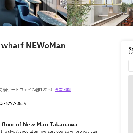
sh wharf NEWoMan
高輪ゲートウェイ距離120m
)
查看地圖
03-6277-3839
h floor of New Man Takanawa
in the sky. A special anniversary course where you can