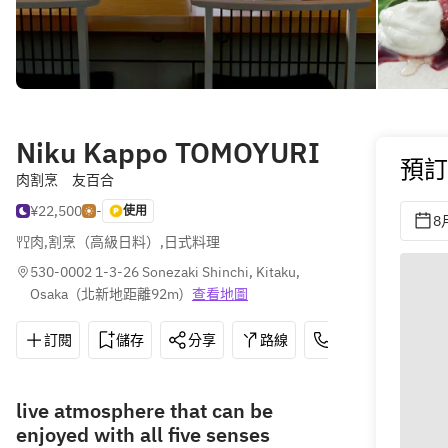
Niku Kappo TOMOYURI
預訂
肉割烹 友百合
¥22,500
-
使用
8
肉
,
割烹（高級日料）
,
日式料理
530-0002 1-3-26 Sonezaki Shinchi, Kitaku, 
Osaka
(
北新地距離92m
)
查看地圖
訂閱
儲存
分享
路線
050-3091-8321
live atmosphere that can be
enjoyed with all five senses