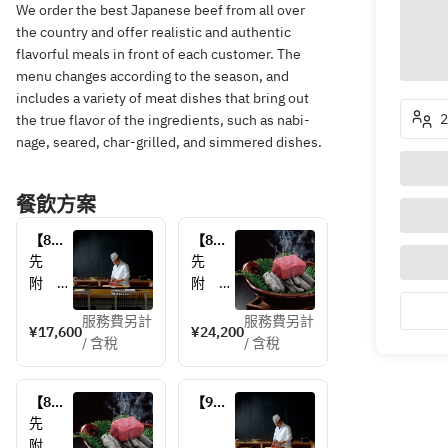
We order the best Japanese beef from all over
the country and offer realistic and authentic
flavorful meals in front of each customer. The
menu changes according to the season, and
includes a variety of meat dishes that bring out
the true flavor of the ingredients, such as nabi-
nage, seared, char-grilled, and simmered dishes.
餐飲方案
【8
【8
月】月
月】月
先
先
替りお
替り特
附　　
附　　
まかせ
選コー
　牛テ
　牛テ
コー
ス　
服務費另計
服務費另計
ールと
ールと
¥17,600
¥24,200
ス　
22,000
/ 含稅
/ 含稅
すっぽ
すっぽ
16,000
円
んスー
んスー
円
プ　
プ
【8
【9月
季節の
季節の
月】月
以降】
先
肴　毛
肴　毛
替り特
月替り
附　　