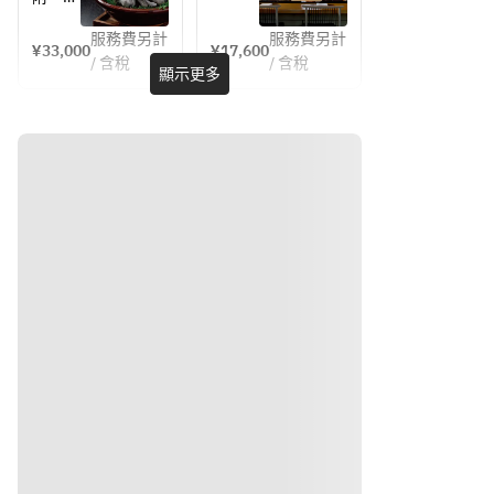
蟹と玉
蟹と玉
選 神
おまか
　牛テ
蜀黍
蜀黍
戸牛コ
せコー
服務費另計
服務費另計
ールと
¥33,000
¥17,600
ース　
ス　
　水蛸
/ 含稅
/ 含稅
すっぽ
顯示更多
33,000
16,000
　　水
と野菜
んスー
円
円
蛸と野
　海老
プ
菜
胡麻和
季節の
え
肴　毛
　　海
刺
蟹と玉
老胡麻
身　　
蜀黍
和え
　雲丹
　水蛸
刺
ユッケ
と野菜
身　　
手巻き
　海老
　雲丹
寿司
胡麻和
ユッケ
炙
え
手巻き
り　　
刺
寿司
　黒タ
身　　
炙
ン葱塩
　雲丹
り　　
冷
ユッケ
　炙り
菜　　
手巻き
路線
ポン酢
　冷し
寿司