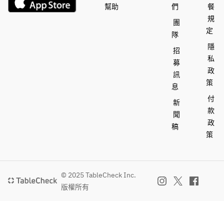
　牛タ
幫助
們
餐
頭餡か
け
ンと焼
規
け
食
團
鰻の松
食
事　　
定
茸餡か
隊
事　　
　釜飯
け　　
隱
招
　釜飯
私
募
　　牛
食
政
　　牛
タンカ
訊
事　　
策
タンカ
レー
息
　釜飯
レ
留
付
新
ー　　
椀　　
款
　　牛
聞
　赤出
タンカ
政
稿
留
汁　
レー
策
椀　　
香の
留
　赤出
物　　
椀　　
汁
季節の
　赤出
香の
漬物
© 2025 TableCheck Inc.
汁　
物　　
水菓
版權所有
香の
季節の
子　　
物　　
漬物
季節果
季節の
水菓
実のフ
漬物