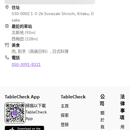
冷
ゃぶと
冷
菜　　
蝦夷
住址
菜　　
　冷し
530-0002 1-3-26 Sonezaki Shinchi, Kitaku, O
鮑　　
　冷し
ゃぶ
saka
ゃぶと
揚
最近的車站
揚
蝦夷
北新地 (92m)
物　　
物　　
鮑　　
西梅田 (228m)
　ビフ
　ビフ
美食
カツサ
カツサ
揚
肉
,
割烹（高級日料）
,
日式料理
ンド
ンド
物　　
電話
炭
炭
　ビフ
050-3091-8321
焼　　
焼　　
カツサ
　ロー
　ヘレ
ンド
スまた
肉炭焼
炭
は赤身
き　　
焼　　
肉炭焼
　神戸
TableCheck App
TableCheck
公
法
き
小
牛ヘレ
煮
鍋　　
司
律
肉炭焼
掃描以下載
主頁
物　　
　牛タ
事
き
TableCheck
關
探索
　頬肉
ンと焼
項
小
App
於
と鰻の
鰻の松
鍋　　
登錄
我
用
野菜饅
茸餡か