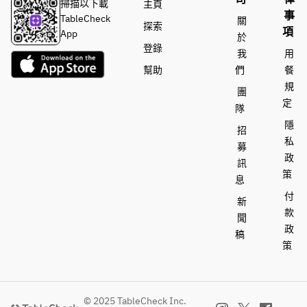
時）
掃描以下載
主頁
日特
・油封
事
- 鄉
TableCheck
關
探索
餐
鴨 
項
村肉
・啤酒
App
於
+600
醬
登錄
我
用
・油
・葡萄
幫助
們
餐
封
・炸魚
- 布
酒
規
鴨 
薯條
團
拉塔
+60
定
起司
白葡萄
隊
0
・日式
卡普
酒（夏
隱
招
牛排
雷塞
多內）
私
募
・炸
（150
沙
政
魚薯
公克）
訊
拉 
紅酒
策
條
+1400
息
+50
（赤霞
付
0
珠）
新
・日
- 任選
款
聞
式牛
一道甜
- 主
・威士
政
稿
排
點 -
菜
忌
策
（1
（選
50 
・白葡
1
高球雞
克）
萄酒布
件）
尾酒
丁
© 2025 TableCheck Inc.
 -