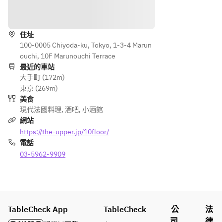
・鄉
濃湯/
菜、
前小
沙拉
路線
村肉
南瓜湯
甜
點/
醬
點、
開胃
・煙燻
・鄉村
留言
住址
小菜
鮭魚
板和
・卡
100-0005 Chiyoda-ku, Tokyo, 1-3-4 Marun
肉醬
咖
普雷
ouchi, 10F Marunouchi Terrace
- 開
・鄉村
啡。
塞布
最近的車站
・卡普
胃菜
麵包
大手町 (172m)
拉塔
雷塞布
（選
東京 (269m)
起
拉塔起
擇性
・炭烤
美食
司 
司 
1
牛排
現代法國料理
,
酒吧
,
小酒館
+50
+500
件）
網站
0
 -
・今日
https://the-upper.jp/10floor/
- 選擇
甜點
電話
- 精
一道主
- 香
選主
03-5962-9909
菜 -
菇沙
■ 2 小
菜
拉
時暢飲
（1 
・今日
（實際
件）
特餐/
- 南
暢飲時
 -
今日特
瓜濃
間：
TableCheck App
餐
TableCheck
公
法
湯
1.5 小
・今
司
律