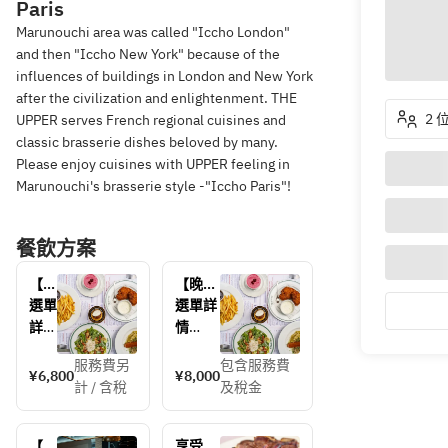
Paris
Marunouchi area was called "Iccho London"
and then "Iccho New York" because of the
influences of buildings in London and New York
after the civilization and enlightenment. THE
2 
UPPER serves French regional cuisines and
classic brasserie dishes beloved by many.
Please enjoy cuisines with UPPER feeling in
Marunouchi's brasserie style -"Iccho Paris"!
餐飲方案
【晚
【晚餐
餐套
套餐】
選單
選單詳
餐】
包含祝
詳情
情
共4
酒飲品
道：
和共4
服務費另
包含服務費
- 餐
祝酒飲
¥6,800
¥8,000
餐前
道菜：
計 / 含稅
及稅金
前小
品
小
餐前小
點 -
氣泡酒
點 + 
點、開
或無醇
開胃
胃菜、
【保
享受炭