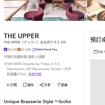
THE UPPER
預訂
THE UPPER（アッパー）丸の内テラス 10F
¥8,500
¥3,500
TableCheck Pay
8月 
現代法國料理
,
酒吧
,
小酒館
100-0005 Chiyoda-ku, Tokyo, 1-3-4 
Marunouchi, 10F Marunouchi Terrace
(
大手
町距離172m
)
查看地圖
訂閱
儲存
分享
路線
03-5962-9909
Unique Brasserie Style ～Iccho