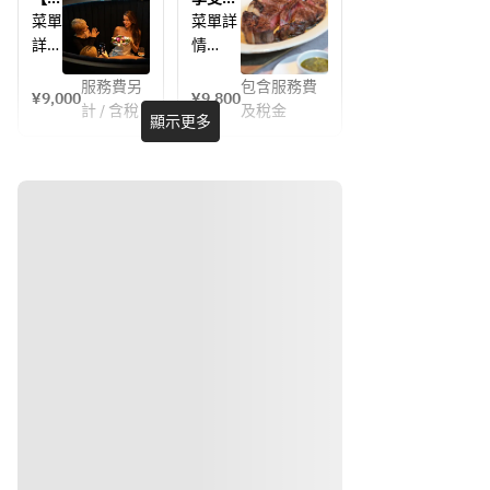
・餐
葡萄酒
菜 + 
主菜、
證九
烤美
菜單
菜單詳
前小
主
甜點和
樓包
味！ 
詳情
情
點/
- 餐前
菜 + 
咖啡。
廂座
【THE 
甜
餐前
小點 -
位！
UPPER 
服務費另
包含服務費
- 含
■主
¥9,000
¥9,800
點 + 
週年
牛排派
小點
計 / 含稅
及稅金
一杯
菜：炭
顯示更多
咖啡
紀念
對（僅
・餐前
祝酒
烤牛排 
晚餐
限週一
- 精
小點/
飲品
- 大盤
套
至週四
選開
餐前小
共享套
餐】
及週
胃菜
點
（氣
餐
包含
日）】
（1 
泡酒
一杯
主菜：
件）
- 任選
祝酒
炭烤牛
或無
（菜餚
 -
開胃菜 
飲品
排，2 
酒精
盛放在
-
和四
小時無
氣泡
大盤共
・蘑
道
限暢
酒）
享餐盤
菜：
飲，以
菇沙
・蘑菇
中。）
餐前
及一份
拉
沙拉/
- 餐
小
豐盛的
蘑菇沙
前小
・冷切
點、
拼盤。
・南
拉
點 -
肉拼盤
開胃
瓜湯
菜、
・南瓜
- 餐
・蘑菇
主