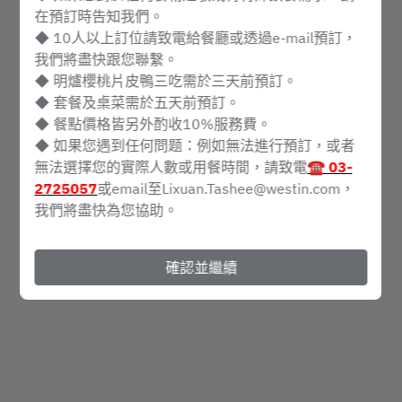
在預訂時告知我們。
8月10日 (週一)
◆ 10人以上訂位請致電給餐廳或透過e-mail預訂，
我們將盡快跟您聯繫。
選擇時間
◆ 明爐櫻桃片皮鴨三吃需於三天前預訂。
◆ 套餐及桌菜需於五天前預訂。
預訂
◆ 餐點價格皆另外酌收10%服務費。
◆ 如果您遇到任何問题：例如無法進行預訂，或者
無法選擇您的實際人數或用餐時間，請致電
☎
03-
2725057
或email至Lixuan.Tashee@westin.com，
Powered by
我們將盡快為您協助。
確認並繼續