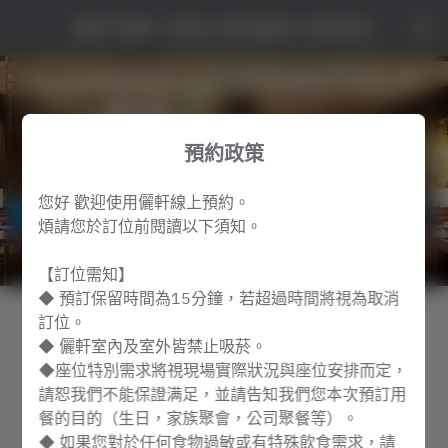
儷軒中餐廳 - 桃園大溪笠復威斯汀度假酒店
預約政策
您好 歡迎使用儷軒線上預約。
煩請您於訂位前閱讀以下須知。
【訂位需知】
◆ 預訂保留時間為15分鐘，若超過時間將視為取消
查看預約政策
訂位。
◆ 儷軒室內及室外皆禁止吸菸。
◆座位特別需求將視現場實際狀況與座位安排而定，
儷軒中餐廳
請恕我們不能保證满足，並請告知我們您本次預訂用
餐的目的（生日，家族聚會，公司聚餐等）。
2名
◆ 如果您對於任何食物過敏或有特殊飲食需求，請