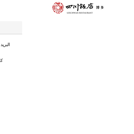
البريد 
كل