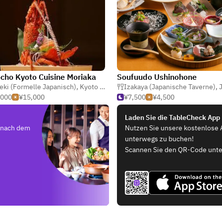
cho Kyoto Cuisine Moriaka
Soufuudo Ushinohone
eki (Formelle Japanisch)
,
Kyoto Küche
,
Japanisch
Izakaya (Japanische Taverne)
,
J
,000
¥15,000
¥7,500
¥4,500
Laden Sie die TableCheck App
e nach dem
Nutzen Sie unsere kostenlose 
unterwegs zu buchen!
Scannen Sie den QR-Code unte