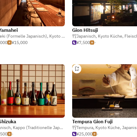
Yamahei
Gion Hitsuji
eki (Formelle Japanisch)
,
Kyoto Küche
,
Französisch
Japanisch
,
Kyoto Küche
,
Fleisc
,000
¥15,000
¥7,500
-
Shizuka
Tempura Gion Fuji
nisch
,
Kappo (Traditionelle Japanisch)
,
Japanisch
,
Sake-Bar
Tempura
,
Kyoto Küche
,
Japanis
,500
-
¥25,000
-