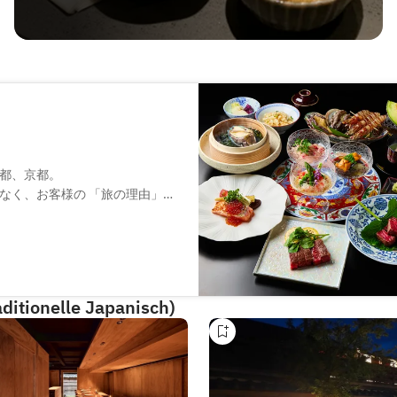
都、京都。
なく、お客様の 「旅の理由」と
都を訪れる。
たちの使命て’す。
」。
そして、京都ならてはの四季の
aditionelle Japanisch)
動、やがて訪れる深い余韻