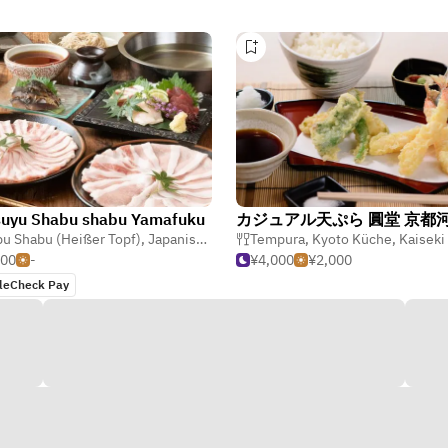
suyu Shabu shabu Yamafuku
isch
u Shabu (Heißer Topf)
,
Japanisch
,
Kyoto Küche
Tempura
,
Kyoto Küche
,
Kaiseki (Formelle 
500
-
¥4,000
¥2,000
leCheck Pay