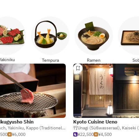
Yakiniku
Tempura
Ramen
So
ikugyusho Shin
Kyoto Cuisine Ueno
sch
,
Yakiniku
,
Kappo (Traditionelle Japanisch)
Unagi (Süßwasseraal)
,
Kaiseki (Formelle Ja
,500
¥6,000
¥22,500
¥4,500