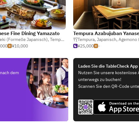
ese Fine Dining Yamazato
Tempura Azabujuban Yanas
eki (Formelle Japanisch)
,
Tempura
,
Shabu Shabu (Heißer Topf)
Tempura
,
Japanisch
,
Agemono (Japanisc
,000
¥10,000
¥25,000
-
Laden Sie die TableCheck App
e nach dem
Nutzen Sie unsere kostenlose 
unterwegs zu buchen!
Scannen Sie den QR-Code unte