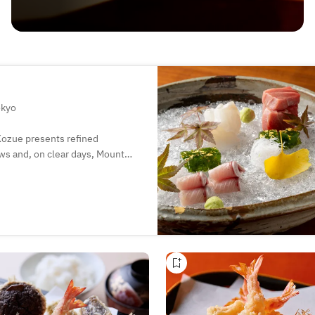
okyo
 Kozue presents refined
ws and, on clear days, Mount
are crafted into dishes that
 flavors. A curated pairing of
nce, making Kozue ideal for