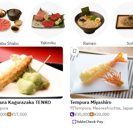
Yakiniku
abu Shabu
Ramen
So
ura Kagurazaka TENKO
Tempura Miyashiro
pura
,
Tempura
Tempura
,
Meeresfrüchte
,
Japan
,000
¥17,500
¥30,000
¥20,000
TableCheck Pay