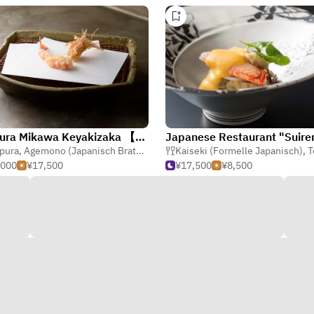
Tempura Mikawa Keyakizaka 【Roppongi Hills】
Japanese Restaurant "Suire
pura
,
Agemono (Japanisch Braten)
,
Japanisch
Kaiseki (Formelle Japanisch)
,
Te
,000
¥17,500
¥17,500
¥8,500