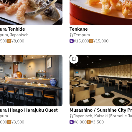
ura Tenhide
Tenkane
pura
,
Japanisch
Tempura
,500
¥8,000
¥15,000
¥15,000
ra Hisago Harajuku Quest
pura
Japanisch
,
Kaiseki (Formelle Japan
,000
¥3,500
¥6,000
¥3,500