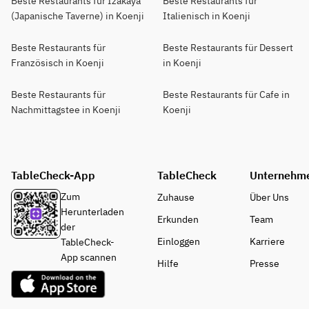
Beste Restaurants für Izakaya
Beste Restaurants für
(Japanische Taverne) in Koenji
Italienisch in Koenji
Beste Restaurants für
Beste Restaurants für Dessert
Französisch in Koenji
in Koenji
Beste Restaurants für
Beste Restaurants für Cafe in
Nachmittagstee in Koenji
Koenji
TableCheck-App
TableCheck
Unternehm
Zum
Zuhause
Über Uns
Herunterladen
Erkunden
Team
der
Einloggen
Karriere
TableCheck-
App scannen
Hilfe
Presse