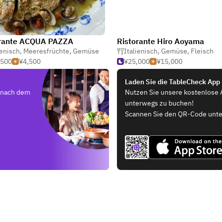
orante ACQUA PAZZA
Ristorante Hiro Aoyama
ienisch
,
Meeresfrüchte
,
Gemüse
Italienisch
,
Gemüse
,
Fleisch
,500
¥4,500
¥25,000
¥15,000
Laden Sie die TableCheck App
e nach dem
Nutzen Sie unsere kostenlose 
unterwegs zu buchen!
Scannen Sie den QR-Code unte