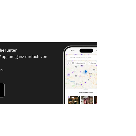
 herunter
App, um ganz einfach von
n.