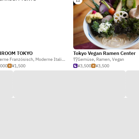
ROOM TOKYO
Tokyo Vegan Ramen Center
erne Französisch
,
Moderne Italienisch
,
Vegan
Gemüse
,
Ramen
,
Vegan
,000
¥1,500
¥3,500
¥3,500