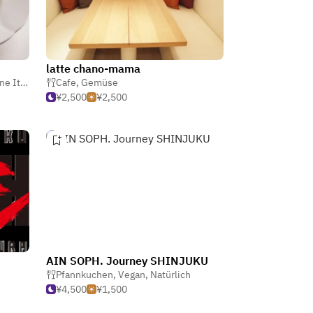
latte chano-mama
lienisch
Cafe
,
Gemüse
¥2,500
¥2,500
AIN SOPH. Journey SHINJUKU
Pfannkuchen
,
Vegan
,
Natürlich
¥4,500
¥1,500