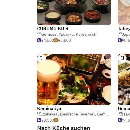
CURUMU Bttei
Tabe
Gemüse
,
Yakiniku
,
Koreanisch
Japa
¥4,500
¥3,500
¥8,
Kaminariya
Goma
Izakaya (Japanische Taverne)
,
Gemüse
,
Sake-Ba
Izak
¥3,500
-
¥4,
Nach Küche suchen