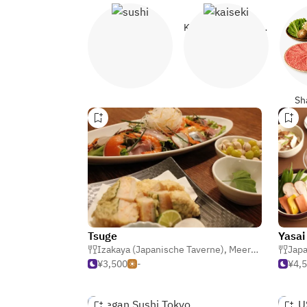
Sushi
Kaiseki (Formelle Japanisch)
Sh
Tsuge
Yasai
Izakaya (Japanische Taverne)
,
Meeresfrüchte
Japa
,
G
¥3,500
-
¥4,