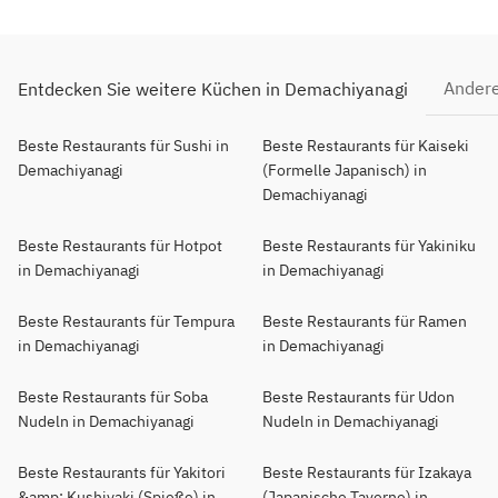
Andere
Entdecken Sie weitere Küchen in Demachiyanagi
Beste Restaurants für Sushi in
Beste Restaurants für Kaiseki
Demachiyanagi
(Formelle Japanisch) in
Demachiyanagi
Beste Restaurants für Hotpot
Beste Restaurants für Yakiniku
in Demachiyanagi
in Demachiyanagi
Beste Restaurants für Tempura
Beste Restaurants für Ramen
in Demachiyanagi
in Demachiyanagi
Beste Restaurants für Soba
Beste Restaurants für Udon
Nudeln in Demachiyanagi
Nudeln in Demachiyanagi
Beste Restaurants für Yakitori
Beste Restaurants für Izakaya
&amp; Kushiyaki (Spieße) in
(Japanische Taverne) in