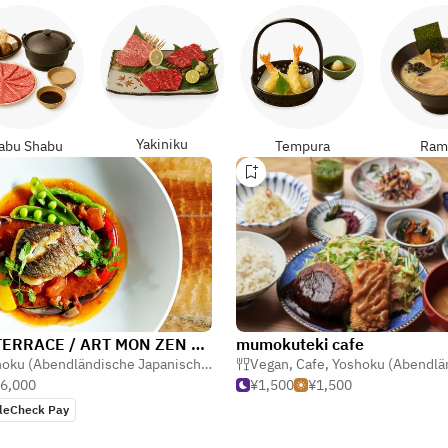
Yakiniku
abu Shabu
Tempura
Ram
THE TERRACE / ART MON ZEN KYOTO
mumokuteki cafe
emüse
Yoshoku (Abendländische Japanisch)
,
Cafe
,
Bar
Vegan
,
Cafe
,
Yoshoku (Abendländische Ja
6,000
¥1,500
¥1,500
leCheck Pay