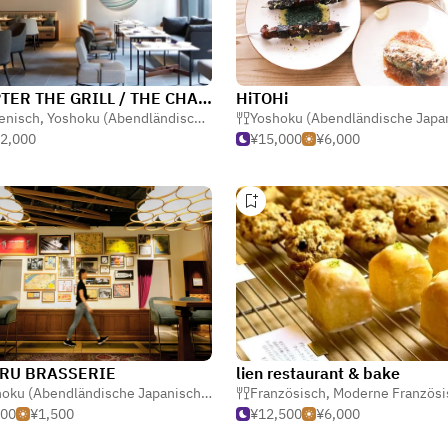
CHAPTER THE GRILL / THE CHAPTER KYOTO, a TRIBUTE PORTFOLIO HOTEL
HiTOHi
ienisch
,
Bistro
,
Yoshoku (Abendländische Japanisch)
Yoshoku (Abendländische Japa
,
Pasta
2,000
¥15,000
¥6,000
RU BRASSERIE
lien restaurant & bake
Yoshoku (Abendländische Japanisch)
,
Pasta
,
Französisch
Dessert
,
Moderne Französi
000
¥1,500
¥12,500
¥6,000