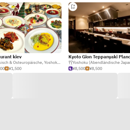
urant kiev
isch & Osteuropäische
,
Yoshoku (Abendländische Japanisch)
,
Biergart
000
¥1,500
¥8,500
¥8,500