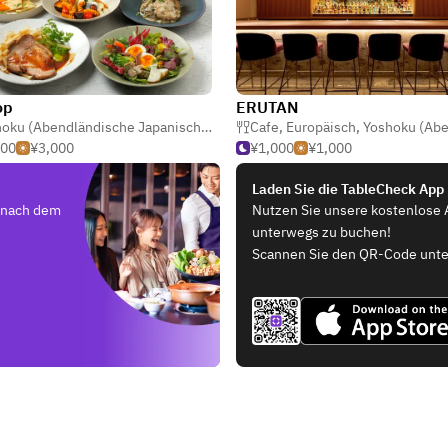
op
ERUTAN
anzösisch
Yoshoku (Abendländische Japanisch)
,
Bar
,
Cafe
Cafe
,
Europäisch
,
Yoshoku (Abendländische J
000
¥3,000
¥1,000
¥1,000
Laden Sie die TableCheck App
e nach dem
Nutzen Sie unsere kostenlose 
unterwegs zu buchen!
Scannen Sie den QR-Code unte