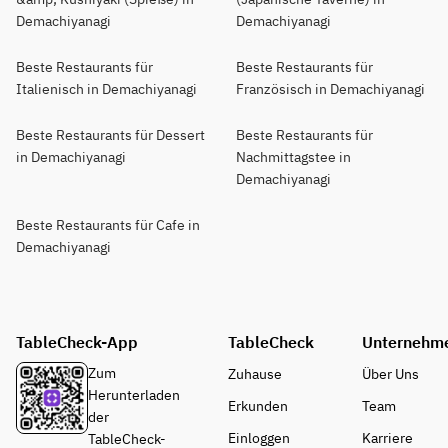
Demachiyanagi
Demachiyanagi
Beste Restaurants für
Beste Restaurants für
Italienisch in Demachiyanagi
Französisch in Demachiyanagi
Beste Restaurants für Dessert
Beste Restaurants für
in Demachiyanagi
Nachmittagstee in
Demachiyanagi
Beste Restaurants für Cafe in
Demachiyanagi
TableCheck-App
TableCheck
Unternehm
Zum
Zuhause
Über Uns
Herunterladen
Erkunden
Team
der
Einloggen
Karriere
TableCheck-