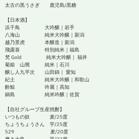
太古の黒うさぎ 鹿児島/黒糖
【日本酒】
浜千鳥 大吟醸｜岩手
八海山 純米大吟醸｜新潟
越乃景虎 本醸造｜新潟
飛露喜 特別純米｜福島
梵 Gold 純米大吟醸｜ 福井
菊姫 山廃 純米｜石川
醸し人九平次 山田錦｜ 愛知
紀土 純米大吟醸｜和歌山
酔鯨 吟麗｜高知
鍋島 純米吟醸｜佐賀
【自社グループ生産焼酎】
いつもの奴 麦/25度
ちょうちょうさん 芋/25度
529 麦/20度