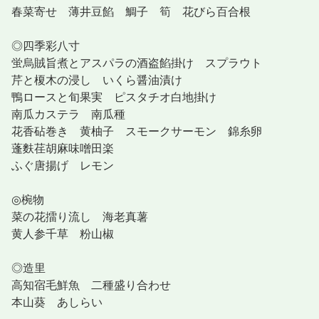
春菜寄せ 薄井豆餡 鯛子 筍 花びら百合根
◎四季彩八寸
蛍烏賊旨煮とアスパラの酒盗餡掛け スプラウト
芹と榎木の浸し いくら醤油漬け
鴨ロースと旬果実 ピスタチオ白地掛け
南瓜カステラ 南瓜種
花香砧巻き 黄柚子 スモークサーモン 錦糸卵
蓬麩荏胡麻味噌田楽
ふぐ唐揚げ レモン
◎椀物
菜の花擂り流し 海老真薯
黄人参千草 粉山椒
◎造里
高知宿毛鮮魚 二種盛り合わせ
本山葵 あしらい