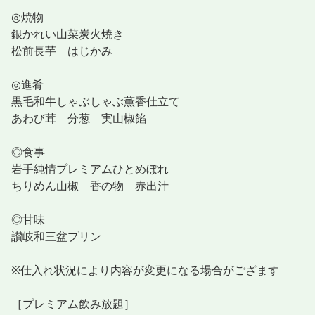
◎焼物
銀かれい山菜炭火焼き
松前長芋 はじかみ
◎進肴
黒毛和牛しゃぶしゃぶ薫香仕立て
あわび茸 分葱 実山椒餡
◎食事
岩手純情プレミアムひとめぼれ
ちりめん山椒 香の物 赤出汁
◎甘味
讃岐和三盆プリン
※仕入れ状況により内容が変更になる場合がござます
［プレミアム飲み放題］