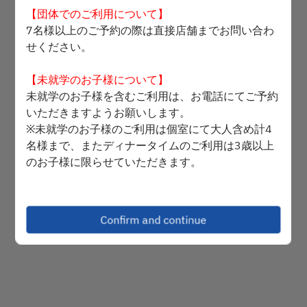
【団体でのご利用について】
2 Guests
7名様以上のご予約の際は直接店舗までお問い合わ
せください。
Sun Aug 9
【未就学のお子様について】
Select a time
未就学のお子様を含むご利用は、お電話にてご予約
いただきますようお願いします。
Select service type
※未就学のお子様のご利用は個室にて大人含め計4
名様まで、またディナータイムのご利用は3歳以上
Find availability
のお子様に限らせていただきます。
【記念日のメッセージについて】
誕生日・お祝い等のお客様へは、デザートにメッセ
Powered by
Confirm and continue
ージ付きチョコレートプレートを、添えさせて頂き
ます。
ご希望の方は、20文字までのメッセージと枚数
を、ご要望欄にご記入下さい。
※ご利用用途で「誕生日」等をお選び頂いても、メ