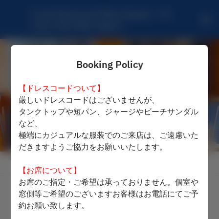
French Restaurant Mikuni Sapporo - JR 
tower hotel nikko Sapporo
Booking Policy
【ドレスコードついて】
厳しいドレスコードはございませんが、
タンクトップや短パン、ジャージやビーチサンダル
など、
極端にカジュアルな服装でのご来店は、ご遠慮いた
だきますようご協力をお願いいたします。
View booking policy
【お席について】
お席のご指定・ご希望は承っておりません。個室や
窓側等ご希望のございますお客様はお電話にてご予
French Restaurant Mikuni
約お願い致します。
Sapporo