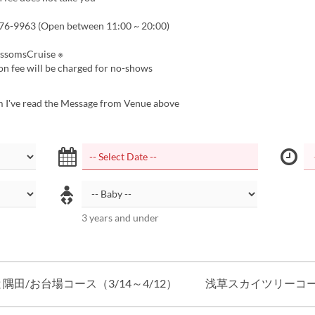
6-9963 (Open between 11:00 ~ 20:00)
ossomsCruise ※
on fee will be charged for no-shows
m I've read the Message from Venue above
3 years and under
隅田/お台場コース（3/14～4/12）
浅草スカイツリーコ