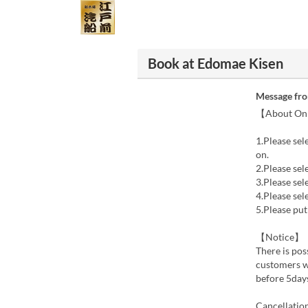
Book at Edomae Kisen
Message fr
【About Onl
1.Please sel
on.
2.Please sel
3.Please sel
4.Please sel
5.Please put
【Notice】
There is pos
customers w
before 5days
Cancellation