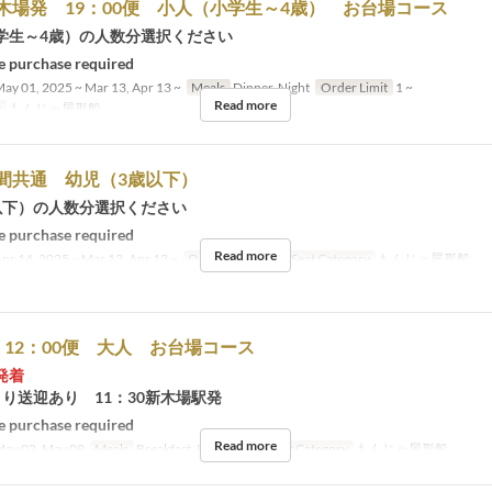
木場発 19：00便 小人（小学生～4歳） お台場コース
学生～4歳）の人数分選択ください
 purchase required
ay 01, 2025 ~ Mar 13, Apr 13 ~
Meals
Dinner, Night
Order Limit
1 ~
Read more
y
もんじゃ屋形船
間共通 幼児（3歳以下）
以下）の人数分選択ください
 purchase required
Read more
pr 14, 2025 ~ Mar 13, Apr 13 ~
Order Limit
1 ~
Seat Category
もんじゃ屋形船
12：00便 大人 お台場コース
発着
り送迎あり 11：30新木場駅発
 purchase required
Read more
ay 02, May 09
Meals
Breakfast, Lunch, Tea
Seat Category
もんじゃ屋形船