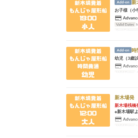
新
Add-on
お子様（小
Advance
Valid Dates
M
Seat Categor
時
Add-on
幼児（3歳
Advance
Valid Dates
A
新木場発 
新木場桟橋
※新木場駅よ
Advance
Valid Dates
M