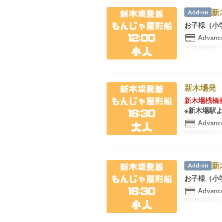
新
Add-on
お子様（小
Advance
Valid Dates
M
新木場発 
新木場桟橋
※新木場駅よ
Advance
Valid Dates
M
新
Add-on
お子様（小
Advance
Valid Dates
M