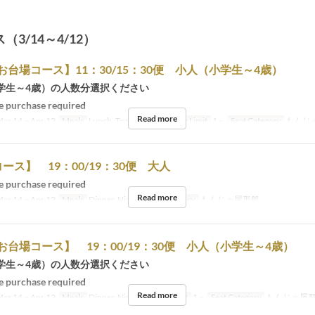
3/14～4/12）
お台場コース】11：30/15：30便 小人（小学生～4歳）
学生～4歳）の人数分選択ください
 purchase required
Read more
ar 14 ~ Apr 12
Meals
Lunch, Tea, Dinner
Order Limit
1 ~
Seat Category
もんじ
ース】 19：00/19：30便 大人
 purchase required
Read more
ar 14 ~ Apr 12
Meals
Dinner, Night
Seat Category
もんじゃ屋形船
お台場コース】 19：00/19：30便 小人（小学生～4歳）
学生～4歳）の人数分選択ください
 purchase required
Read more
ar 14 ~ Apr 12
Meals
Dinner, Night
Order Limit
1 ~
Seat Category
もんじゃ屋