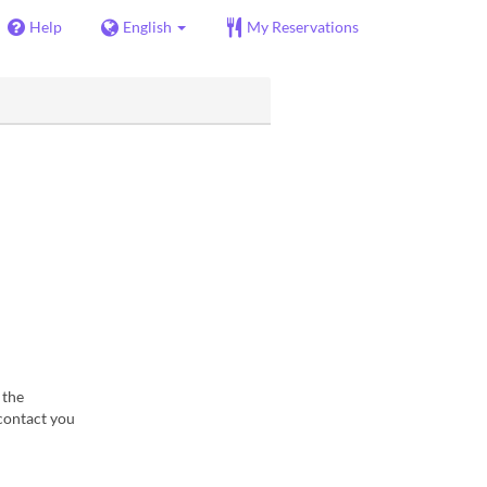
Help
English
My Reservations
 the
contact you