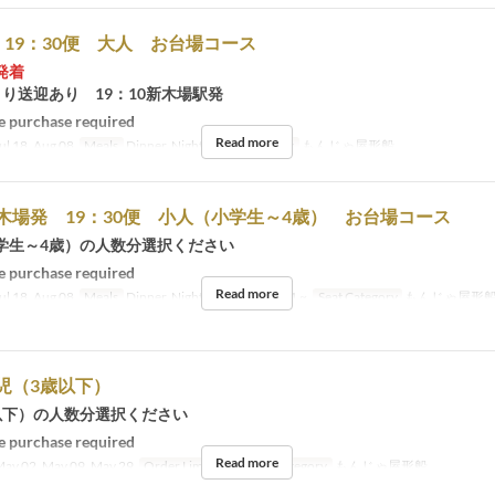
19：30便 大人 お台場コース
発着
り送迎あり 19：10新木場駅発
 purchase required
Read more
ul 18, Aug 08
Meals
Dinner, Night
Seat Category
もんじゃ屋形船
木場発 19：30便 小人（小学生～4歳） お台場コース
学生～4歳）の人数分選択ください
 purchase required
Read more
ul 18, Aug 08
Meals
Dinner, Night
Order Limit
1 ~
Seat Category
もんじゃ屋形
児（3歳以下）
以下）の人数分選択ください
 purchase required
Read more
ay 02, May 09, May 29
Order Limit
1 ~
Seat Category
もんじゃ屋形船