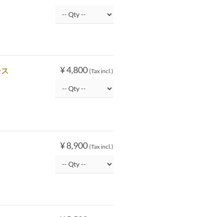
船
¥ 4,800
ース
(Tax incl.)
¥ 8,900
(Tax incl.)