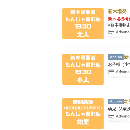
新木場発 
新木場桟橋
※新木場駅よ
Advance
Valid Dates
J
新
Add-on
お子様（小
Advance
Valid Dates
J
幼
Add-on
幼児（3歳
Advance
Valid Dates
M