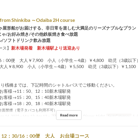
 from Shinkiba ～Odaiba 2H course
ゃ屋形船がお届けする、非日常を楽しむ大満足のリーズナブルなプラン
じゃ/お好み焼き/その他鉄板焼き食べ放題
ル/ソフトドリンク飲み放題
ース】
新木場発着 新木場駅より送迎あり
16：00便 大人￥7,900 小人（小学生～4歳）￥4,800 幼児（3歳以下）
 大人￥8,900 小人（小学生～4歳）￥5,500 幼児（3歳以下）￥1,100
より桟橋までは、下記時間のシャトルバスでご移動ください。
のお客様→11：50、12：10新木場駅発
のお客様→15：20、15：40新木場駅発
のお客様→18：20、18：40新木場駅発
全面禁煙（電子タバコも利用不可）
Read more
pr 14, 2025 ~ Mar 13, Apr 13 ~
Meals
Lunch, Tea, Dinner, Night
Seat Category
も
12：30/16：00便 大人 お台場コース