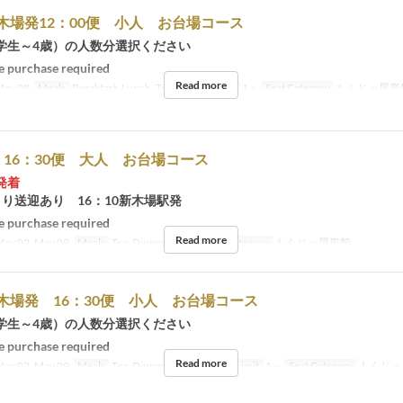
木場発12：00便 小人 お台場コース
学生～4歳）の人数分選択ください
 purchase required
Read more
ay 09
Meals
Breakfast, Lunch, Tea
Order Limit
1 ~
Seat Category
もんじゃ屋形
16：30便 大人 お台場コース
発着
り送迎あり 16：10新木場駅発
 purchase required
Read more
ay 02, May 09
Meals
Tea, Dinner, Night
Seat Category
もんじゃ屋形船
木場発 16：30便 小人 お台場コース
学生～4歳）の人数分選択ください
 purchase required
Read more
ay 02, May 09
Meals
Tea, Dinner, Night
Order Limit
1 ~
Seat Category
もんじゃ