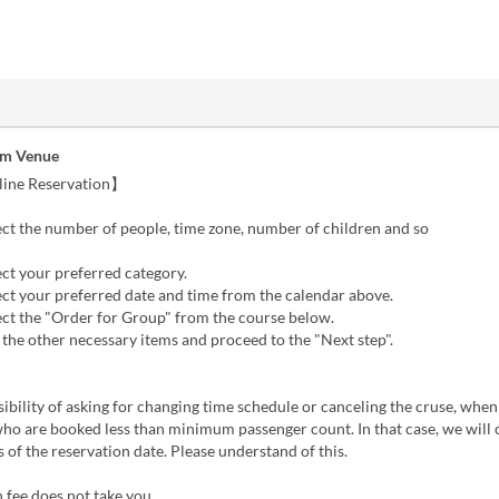
om Venue
ine Reservation】
ect the number of people, time zone, number of children and so
ect your preferred category.
ect your preferred date and time from the calendar above.
ect the "Order for Group" from the course below.
 the other necessary items and proceed to the "Next step".
sibility of asking for changing time schedule or canceling the cruse, when
ho are booked less than minimum passenger count. In that case, we will 
 of the reservation date. Please understand of this.
 fee does not take you