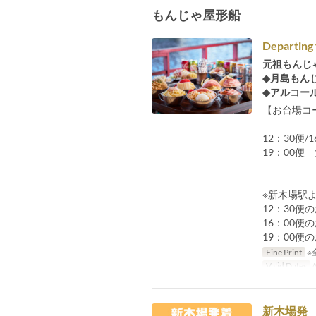
もんじゃ屋形船
Departing
元祖もんじ
◆月島もん
◆アルコー
【お台場コ
12：30便/
19：00便
※新木場駅
12：30便
16：00便
19：00便
Fine Print
※
Valid Dates
A
新木場発 