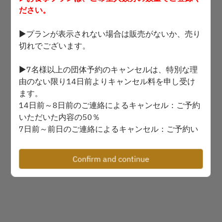
Select a time
ださい。
▶プランが表示されない場合は販売がないか、売り
Find availability
切れでございます。
▶7名様以上の団体予約のキャンセルは、特別な理
Powered by
由のない限り14日前よりキャンセル料を申し受け
ます。
14日前～8日前のご連絡によるキャンセル：ご予約
いただいた内容の50％
7日前～前日のご連絡によるキャンセル：ご予約い
ただいた内容の80％
当日のご連絡によるキャンセル：ご予約いただいた
Confirm and continue
内容の100％
※人数が減少する場合にも人数分に適用されます。
また、6名様以下の場合も予約時間直前及び予約時
間を過ぎてからのキャンセル、キャンセルの連絡が