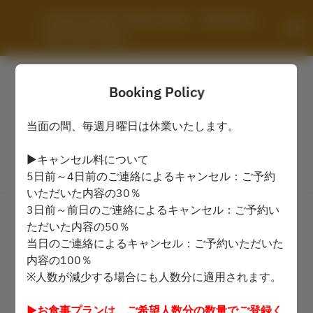
French Cuisine "Queen Alice" - Yokohama 
Bay Hotel Tokyu
Booking Policy
当面の間、毎週月曜日は休業いたします。
▶キャンセル料について
5日前～4日前のご連絡によるキャンセル：ご予約
View booking policy
いただいた内容の30％
3日前～前日のご連絡によるキャンセル：ご予約い
French Cuisine "Queen Alice"
ただいた内容の50％
当日のご連絡によるキャンセル：ご予約いただいた
2 Guests
内容の100％
※人数が減少する場合にも人数分に適用されます。
Sun Aug 9
▶お食事プランは、ご希望人数分の数量でご登録く