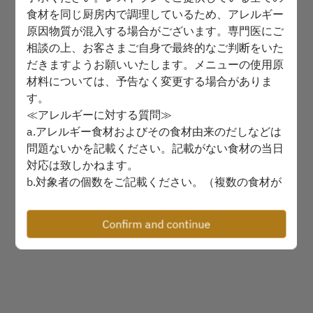
食材を同じ厨房内で調理しているため、アレルギー
Find availability
原因物質が混入する場合がございます。専門医にご
相談の上、お客さまご自身で最終的なご判断をいた
だきますようお願いいたします。メニューの使用原
Powered by
材料については、予告なく変更する場合がありま
す。
≪アレルギーに対する質問≫
a.アレルギー食材およびその食材由来のだしなどは
問題ないかを記載ください。記載がない食材の当日
対応は致しかねます。
b.対象者の個数をご記載ください。（複数の食材が
ある場合は詳しくご記載ください）記載がない場合
は全員分除外致します。
Confirm and continue
▶食材の入荷状況により、メニューが変更になる場
合がございます。