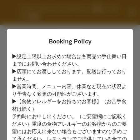
ソマーハウス（テイクアウト）/ 横浜ベイホ
テル東急
Booking Policy
▶設定上限以上お求めの場合は各商品の手仕舞い日
までにお問い合わせください。
▶店頭にてお渡ししております。配送は行っており
ません。
View booking policy
▶営業時間、メニュー内容、休業など現在の状況よ
り予告なく変更の可能性がございます。
Pickup time
▶【食物アレルギーをお持ちのお客様】（お苦手食
材は除く）
Sat Aug 8
予約時にお申し出ください。（ご要望欄にご記載く
ださい）重度の食物アレルギーのお客様からのご要
Select a time
望にはお応え出来ない場合もございますので予めご
了承ください。レストランでご提供している全ての