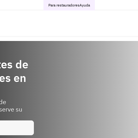
Para restauradores
Ayuda
tes de
es en
 de
serve su