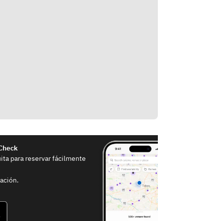
eCheck
uita para reservar fácilmente
ación.