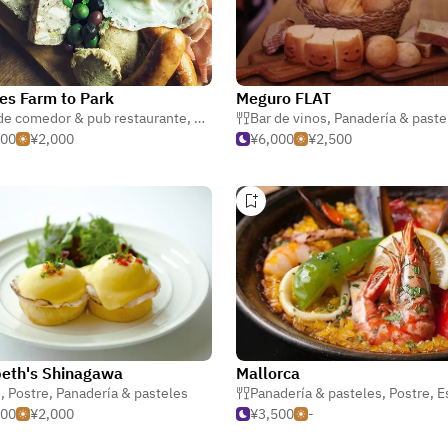
es Farm to Park
Meguro FLAT
de comedor & pub restaurante
,
Panadería & pasteles
Bar de vinos
,
Panadería & paste
000
¥2,000
¥6,000
¥2,500
eth's Shinagawa
Mallorca
pasteles
é
,
Postre
,
,
Fusión & internacional
Panadería & pasteles
Panadería & pasteles
,
Postre
,
E
000
¥2,000
¥3,500
-