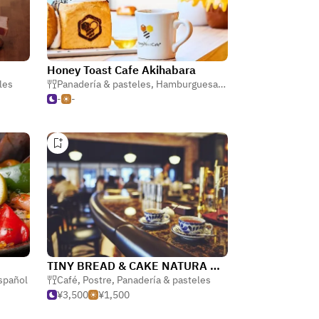
Honey Toast Cafe Akihabara
les
Panadería & pasteles
,
Hamburguesas
,
Café
-
-
TINY BREAD & CAKE NATURA MARKET
spañol
Café
,
Postre
,
Panadería & pasteles
¥3,500
¥1,500