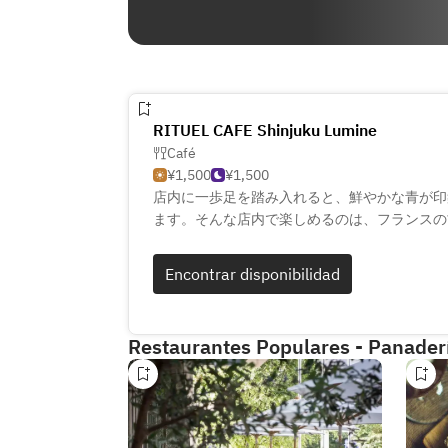
RITUEL CAFE Shinjuku Lumine
Café
¥1,500
¥1,500
店内に一歩足を踏み入れると、鮮やかな青が印
ます。そんな店内で楽しめるのは、フランスの
されたヴィエノワズリーやケーキの数々。その
のみを使用。また、その時期旬なフルーツをた
Encontrar disponibilidad
ています。洗練された空間の中で時間帯ごとに
しみください。
Restaurantes Populares - Panader