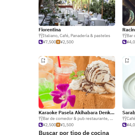
Fiorentina
Racin
Italiano
,
Café
,
Panadería & pasteles
Bar 
¥7,500
¥2,500
¥4,
Karaoke Pasela Akihabara Denkigai
Sarab
Bar de comedor & pub restaurante
,
Panadería & 
Caf
¥2,500
¥1,500
¥4,
Buscar por tipo de cocina