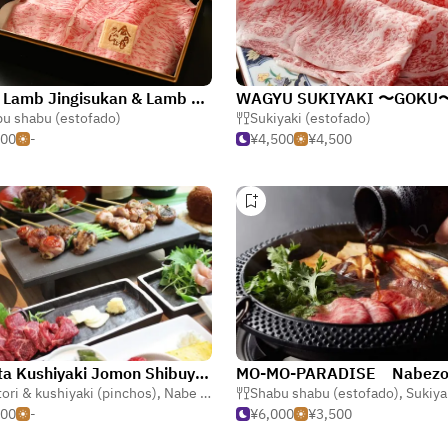
Fresh Lamb Jingisukan & Lamb Shabu-shabu Kinnome – Shibuya
u shabu (estofado)
Sukiyaki (estofado)
500
-
¥4,500
¥4,500
Hakata Kushiyaki Jomon Shibuya ten
tori & kushiyaki (pinchos)
,
Nabe & motsunabe (olla caliente)
Shabu shabu (estofado)
,
Sukiyaki (e
500
-
¥6,000
¥3,500