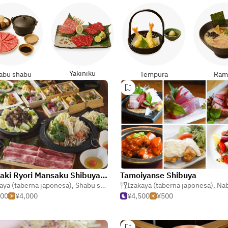
Yakiniku
abu shabu
Tempura
Ram
Miyazaki Ryori Mansaku Shibuya Hikarie
Tamoiyanse Shibuya
aya (taberna japonesa)
,
Shabu shabu (estofado)
Izakaya (taberna japonesa)
,
Japonés
,
Nabe & motsuna
500
¥4,000
¥4,500
¥500