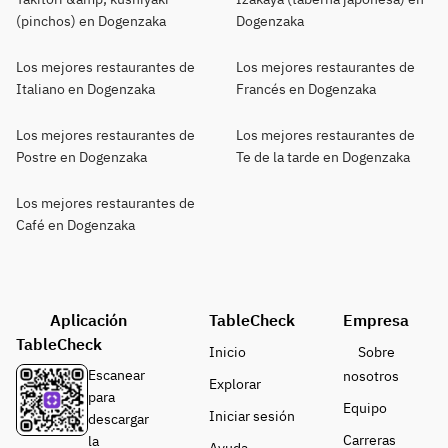
(pinchos) en Dogenzaka
Dogenzaka
Los mejores restaurantes de
Los mejores restaurantes de
Italiano en Dogenzaka
Francés en Dogenzaka
Los mejores restaurantes de
Los mejores restaurantes de
Postre en Dogenzaka
Te de la tarde en Dogenzaka
Los mejores restaurantes de
Café en Dogenzaka
Aplicación
TableCheck
Empresa
TableCheck
Inicio
Sobre
Escanear
nosotros
Explorar
para
Equipo
Iniciar sesión
descargar
Carreras
la