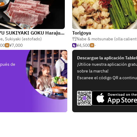
WAGYU SUKIYAKI GOKU Harajuku
Torigoya
ne
,
Sukiyaki (estofado)
Nabe & motsunabe (olla calient
000
¥7,000
¥4,500
-
Descargue la aplicación Tabl
spués de
¡Utilice nuestra aplicación grat
sobre la marcha!
Escanee el código QR a continu