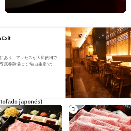
 Exit
にあり、アクセスが大変便利で
専属養鶏場にて"独自生産"の
的な焼き鳥や軍鶏(シャモ)と比
す。
いろんなシチュエーションでご
う仲間やご家族とご一緒に、楽
tofado japonés)