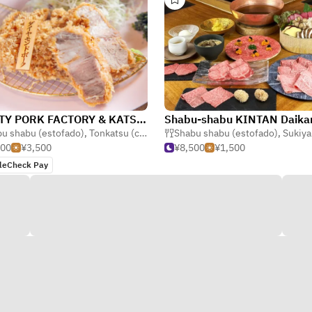
PRETTY PORK FACTORY & KATSU PRETTY PORK FACTORY (Harajuku)
u shabu (estofado)
,
Tonkatsu (chuleta de cerdo frita)
Shabu shabu (estofado)
,
Coreano
,
Sukiyaki (e
000
¥3,500
¥8,500
¥1,500
leCheck Pay