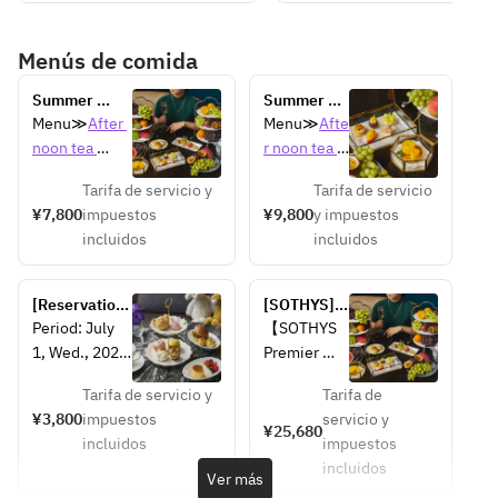
Menús de comida
Summer 
Summer 
Fruit 
Fruit 
Menu≫
After 
Menu≫
Afte
Afternoon 
Afternoon 
noon tea 
r noon tea 
Tea
Tea + Glass 
Menu
Menu
of 
Tarifa de servicio y
Tarifa de servicio
Champagne
¥7,800
impuestos
¥9,800
y impuestos
incluidos
incluidos
[Reservations 
[SOTHYS] 
required] 
Premier 
Period: July 
【SOTHYS 
Kids’ 
Plan Facial 
1, Wed., 2026 
Premier 
Afternoon 
or Body (60 
– August 31, 
Plan Facial 
Tea “Tiny 
mins) + 
Tarifa de servicio y
Tarifa de
Mon., 2026  
or Body 
Tea”
Afternoon 
¥3,800
impuestos
servicio y
Time: 12:00–
Treatment 
¥25,680
Tea
incluidos
impuestos
17:00  
+ 
incluidos
Age: 5–12 
Afternoon 
Ver más