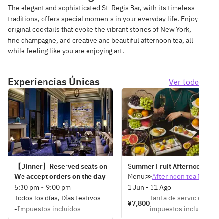
The elegant and sophisticated St. Regis Bar, with its timeless
traditions, offers special moments in your everyday life. Enjoy
original cocktails that evoke the vibrant stories of New York,
fine champagne, and creative and beautiful afternoon tea, all
while feeling like you are enjoying art.
Experiencias Únicas
Ver todo
【Dinner】Reserved seats only
Summer Fruit Afternoon Tea
We accept orders on the day
Menu≫
After noon tea Menu
5:30 pm ~ 9:00 pm
1 Jun - 31 Ago
Todos los días, Días festivos
Tarifa de servicio y
¥7,800
-
Impuestos incluidos
impuestos incluidos