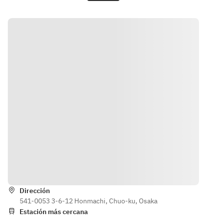
years old  
Tea】
SOTHYS: 
12:30–2 
• Sweets  
hours (This 
　Choux 
includes 
cream  
time for 
　Coconut 
consultatio
cheesecake  
n, changing 
　Brownies  
clothes, 
　Strawberry 
touch-ups, 
mousse  
etc.)
　Pudding a 
St. Regis 
la mode  
Bar: 14:30–
　Donuts  
• Facial 
• Savory  
treatment 
Instrucciones
　Mini 
(60 
cheese 
minutes): 
Dirección
burgers  
Foot bath → 
541-0053 3-6-12 Honmachi, Chuo-ku, Osaka
　Rice 
Cleansing 
Estación más cercana
croquettes  
→ Peeling 