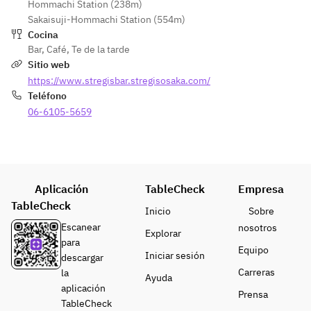
Hommachi Station (238m)
　Corn 
→ Massage 
Sakaisuji-Hommachi Station (554m)
tartlets
→ Mask  
Cocina
• Body 
Bar
,
Café
,
Te de la tarde
treatment 
Sitio web
(60 
https://www.stregisbar.stregisosaka.com/
minutes): 
Teléfono
Foot bath → 
06-6105-5659
Back 
massage → 
Décolletage
 massage  
Aplicación
TableCheck
Empresa
Afternoon 
TableCheck
Tea  
Inicio
Sobre
Menu≫
Afte
Escanear
nosotros
Explorar
r noon tea 
para
Equipo
Menu
Iniciar sesión
descargar
Carreras
la
Ayuda
aplicación
Prensa
TableCheck