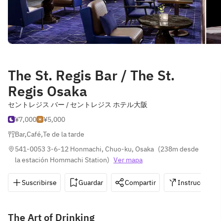
The St. Regis Bar / The St.
Regis Osaka
セントレジス バー / セントレジス ホテル大阪
¥7,000
¥5,000
Bar
,
Café
,
Te de la tarde
541-0053 3-6-12 Honmachi, Chuo-ku, Osaka
(
238m desde 
la estación Hommachi Station
)
Ver mapa
Suscribirse
Guardar
Compartir
Instrucciones
The Art of Drinking